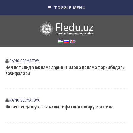
TOGGLE MENU
RAʼNO BEGMАTOVА
Немис тилида юкламаларнинг илова қурилма таркибидаги
вазифалари
RAʼNO BEGMАTOVА
Янгича ёндашув — таълим сифатини оширувчи омил