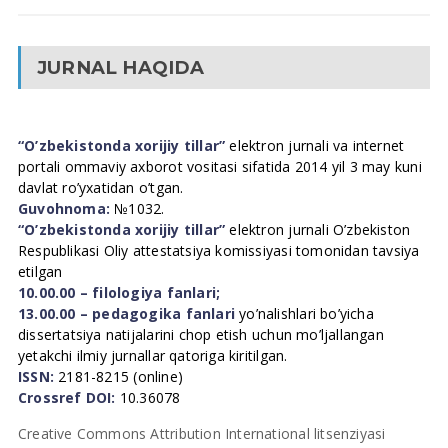
JURNAL HAQIDA
“O’zbekistonda xorijiy tillar”
elektron jurnali va internet
portali ommaviy axborot vositasi sifatida 2014 yil 3 may kuni
davlat ro’yxatidan o’tgan.
Guvohnoma:
№1032.
“O’zbekistonda xorijiy tillar”
elektron jurnali O’zbekiston
Respublikasi Oliy attestatsiya komissiyasi tomonidan tavsiya
etilgan
10.00.00 – filologiya fanlari;
13.00.00 – pedagogika fanlari
yo’nalishlari bo’yicha
dissertatsiya natijalarini chop etish uchun mo’ljallangan
yetakchi ilmiy jurnallar qatoriga kiritilgan.
ISSN:
2181-8215 (online)
Crossref DOI:
10.36078
Creative Commons Attribution International litsenziyasi