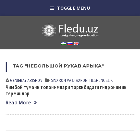
TOGGLE MENU
TAG "НЕБОЛЬШОЙ РУКАВ АРЫКА"
GENJEBAY АBISHOV
SINXRON VА DIАXRON TILSHUNOSLIK
Чимбой тумани топонимлари таркибидаги гидронимик
терминлар
Read More