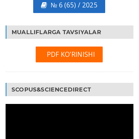
№ 6 (65) / 2025
MUALLIFLARGA TAVSIYALAR
PDF KO’RINISHI
SCOPUS&SCIENCEDIRECT
Video
Pleyer