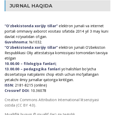
JURNAL HAQIDA
“O’zbekistonda xorijiy tillar”
elektron jurnali va internet
portali ommaviy axborot vositasi sifatida 2014 yil 3 may kuni
davlat ro’yxatidan o’tgan.
Guvohnoma:
№1032.
“O’zbekistonda xorijiy tillar”
elektron jurnali O’zbekiston
Respublikasi Oliy attestatsiya komissiyasi tomonidan tavsiya
etilgan
10.00.00 – filologiya fanlari;
13.00.00 – pedagogika fanlari
yo’nalishlari bo’yicha
dissertatsiya natijalarini chop etish uchun mo’ljallangan
yetakchi ilmiy jurnallar qatoriga kiritilgan.
ISSN:
2181-8215 (online)
Crossref DOI:
10.36078
Creative Commons Attribution International litsenziyasi
ostida (CC BY 4.0).
Mualliflik huquqi © muallif (lar) ga tegishli.