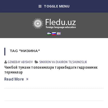
TOGGLE MENU
TAG "НИЗИНА"
GENJEBAY АBISHOV
SINXRON VА DIАXRON TILSHUNOSLIK
Чимбой тумани топонимлари таркибидаги гидронимик
терминлар
Read More