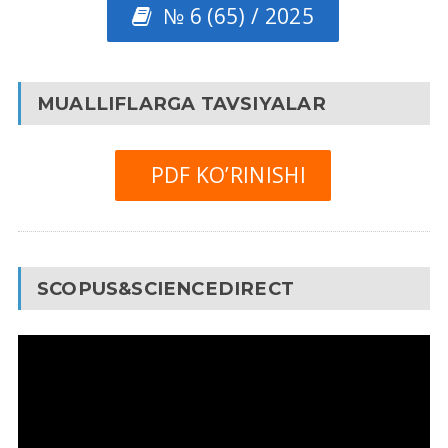
№ 6 (65) / 2025
MUALLIFLARGA TAVSIYALAR
PDF KO’RINISHI
SCOPUS&SCIENCEDIRECT
Video
Pleyer