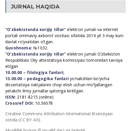
JURNAL HAQIDA
“O’zbekistonda xorijiy tillar”
elektron jurnali va internet
portali ommaviy axborot vositasi sifatida 2014 yil 3 may kuni
davlat ro’yxatidan o’tgan.
Guvohnoma:
№1032.
“O’zbekistonda xorijiy tillar”
elektron jurnali O’zbekiston
Respublikasi Oliy attestatsiya komissiyasi tomonidan tavsiya
etilgan
10.00.00 – filologiya fanlari;
13.00.00 – pedagogika fanlari
yo’nalishlari bo’yicha
dissertatsiya natijalarini chop etish uchun mo’ljallangan
yetakchi ilmiy jurnallar qatoriga kiritilgan.
ISSN:
2181-8215 (online)
Crossref DOI:
10.36078
Creative Commons Attribution International litsenziyasi
ostida (CC BY 4.0).
Mualliflik huquqi © muallif (lar) ga tegishli.