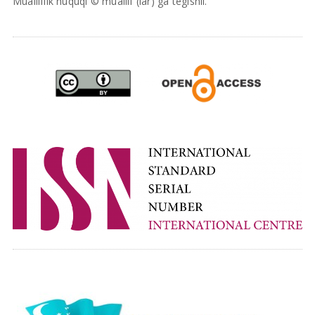
Mualliflik huquqi © muallif (lar) ga tegishli.