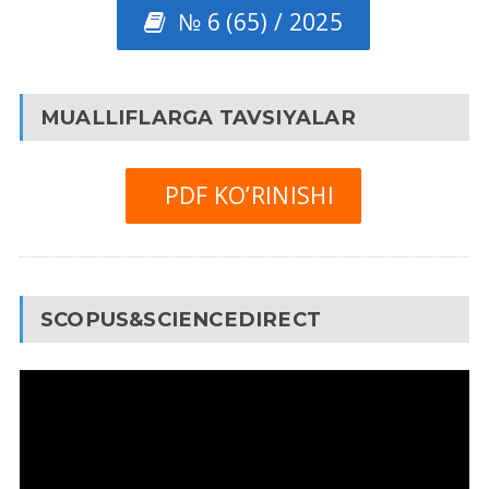
№ 6 (65) / 2025
MUALLIFLARGA TAVSIYALAR
PDF KO’RINISHI
SCOPUS&SCIENCEDIRECT
Video
Pleyer