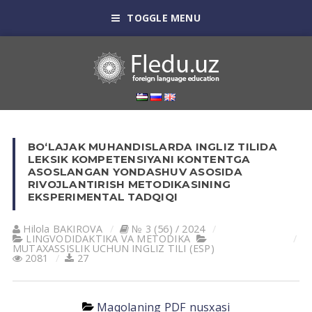
TOGGLE MENU
BO‘LAJAK MUHANDISLARDA INGLIZ TILIDA
LEKSIK KOMPETENSIYANI KONTENTGA
ASOSLANGAN YONDASHUV ASOSIDA
RIVOJLANTIRISH METODIKASINING
EKSPERIMENTAL TADQIQI
Hilola BАKIROVА
№ 3 (56) / 2024
LINGVODIDАKTIKА VА METODIKА
MUTАXАSSISLIK UCHUN INGLIZ TILI (ESP)
2081
27
Maqolaning PDF nusxasi