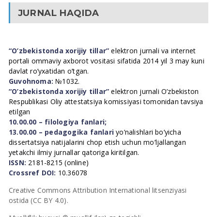
JURNAL HAQIDA
“O’zbekistonda xorijiy tillar”
elektron jurnali va internet
portali ommaviy axborot vositasi sifatida 2014 yil 3 may kuni
davlat ro’yxatidan o’tgan.
Guvohnoma:
№1032.
“O’zbekistonda xorijiy tillar”
elektron jurnali O’zbekiston
Respublikasi Oliy attestatsiya komissiyasi tomonidan tavsiya
etilgan
10.00.00 – filologiya fanlari;
13.00.00 – pedagogika fanlari
yo’nalishlari bo’yicha
dissertatsiya natijalarini chop etish uchun mo’ljallangan
yetakchi ilmiy jurnallar qatoriga kiritilgan.
ISSN:
2181-8215 (online)
Crossref DOI:
10.36078
Creative Commons Attribution International litsenziyasi
ostida (CC BY 4.0).