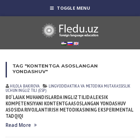
TOGGLE MENU
TAG "KONTENTGA ASOSLANGAN
YONDASHUV"
HILOLA BАKIROVА
LINGVODIDАKTIKА VА METODIKА
MUTАXАSSISLIK
UCHUN INGLIZ TILI (ESP)
BO‘LAJAK MUHANDISLARDA INGLIZ TILIDA LEKSIK
KOMPETENSIYANI KONTENTGA ASOSLANGAN YONDASHUV
ASOSIDA RIVOJLANTIRISH METODIKASINING EKSPERIMENTAL
TADQIQI
Read More