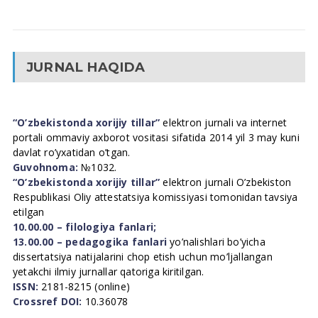
JURNAL HAQIDA
“O’zbekistonda xorijiy tillar”
elektron jurnali va internet
portali ommaviy axborot vositasi sifatida 2014 yil 3 may kuni
davlat ro’yxatidan o’tgan.
Guvohnoma:
№1032.
“O’zbekistonda xorijiy tillar”
elektron jurnali O’zbekiston
Respublikasi Oliy attestatsiya komissiyasi tomonidan tavsiya
etilgan
10.00.00 – filologiya fanlari;
13.00.00 – pedagogika fanlari
yo’nalishlari bo’yicha
dissertatsiya natijalarini chop etish uchun mo’ljallangan
yetakchi ilmiy jurnallar qatoriga kiritilgan.
ISSN:
2181-8215 (online)
Crossref DOI:
10.36078