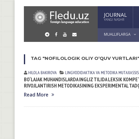
JOURNAL
YANGI NASHR
MUALLIFLARGA
TAG "NOFILOLOGIK OLIY O‘QUV YURTLARI
HILOLA BАKIROVА
LINGVODIDАKTIKА VА METODIKА
MUTАXАSSISL
BO‘LAJAK MUHANDISLARDA INGLIZ TILIDA LEKSIK KOM
RIVOJLANTIRISH METODIKASINING EKSPERIMENTAL TADQ
Read More