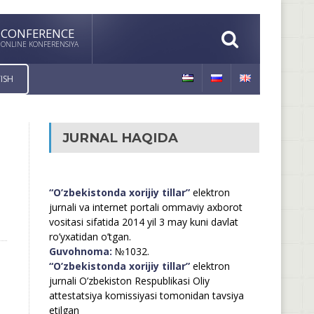
CONFERENCE
ONLINE KONFERENSIYA
ISH
JURNAL HAQIDA
“O’zbekistonda xorijiy tillar”
elektron
jurnali va internet portali ommaviy axborot
vositasi sifatida 2014 yil 3 may kuni davlat
ro’yxatidan o’tgan.
Guvohnoma:
№1032.
“O’zbekistonda xorijiy tillar”
elektron
jurnali O’zbekiston Respublikasi Oliy
attestatsiya komissiyasi tomonidan tavsiya
etilgan