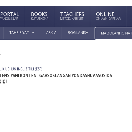
PORTAL
BOOKS
TEACHERS
ONLINE
YANGILIKLAR
KUTUBXONA
METOD. KABINET
ONLAYN DARSLAR
TAHRIRIYAT
ARXIV
BOG’LANISH
MAQOLANI JO’NAT
"
IK UCHUN INGLIZ TILI (ESP)
PETENSIYANI KONTENTGA ASOSLANGAN YONDASHUV ASOSIDA
IQI