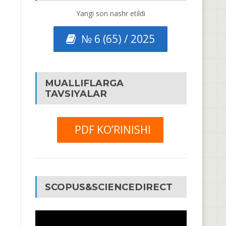
Yangi son nashr etildi
№ 6 (65) / 2025
MUALLIFLARGA
TAVSIYALAR
PDF KO’RINISHI
SCOPUS&SCIENCEDIRECT
Video
Pleyer