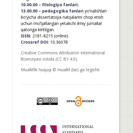
10.00.00 – filologiya fanlari;
13.00.00 – pedagogika fanlari
yo’nalishlari
bo’yicha dissertatsiya natijalarini chop etish
uchun mo’ljallangan yetakchi ilmiy jurnallar
qatoriga kiritilgan.
ISSN:
2181-8215 (online)
Crossref DOI:
10.36078
Creative Commons Attribution International
litsenziyasi ostida (CC BY 4.0).
Mualliflik huquqi © muallif (lar) ga tegishli.