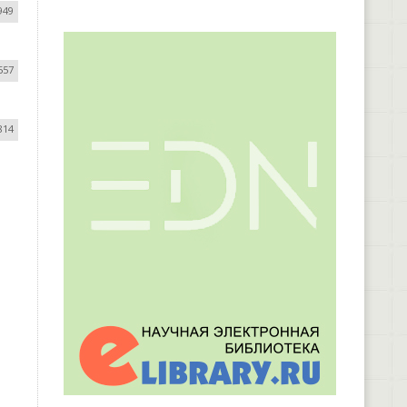
949
557
814