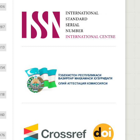
106
287
113
154
118
060
976