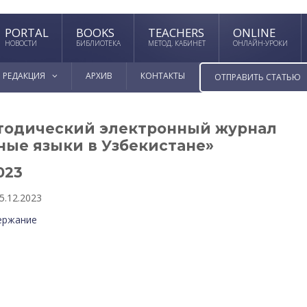
PORTAL
BOOKS
TEACHERS
ONLINE
НОВОСТИ
БИБЛИОТЕКА
МЕТОД. КАБИНЕТ
ОНЛАЙН-УРОКИ
РЕДАКЦИЯ
АРХИВ
КОНТАКТЫ
ОТПРАВИТЬ СТАТЬЮ
тодический электронный журнал
ные языки в Узбекистане»
023
5.12.2023
ержание