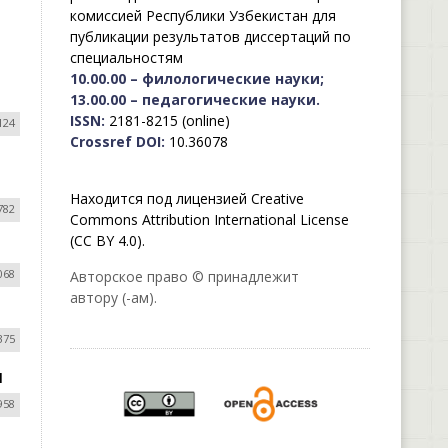
комиссией Республики Узбекистан для
публикации результатов диссертаций по
специальностям
10.00.00 – филологические науки;
13.00.00 – педагогические науки.
ISSN:
2181-8215 (online)
124
Crossref DOI:
10.36078
Находится под лицензией Creative
782
Commons Attribution International License
(CC BY 4.0).
068
Авторское право © принадлежит
автору (-ам).
375
Я
958