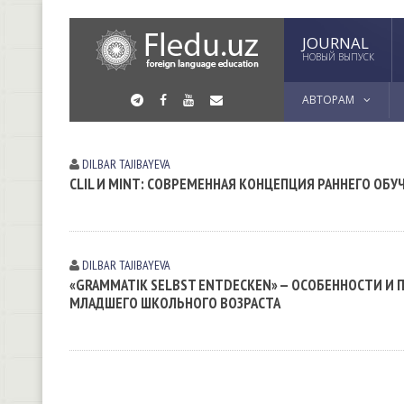
JOURNAL
НОВЫЙ ВЫПУСК
АВТОРАМ
DILBAR TAJIBAYEVA
CLIL И MINT: СОВРЕМЕННАЯ КОНЦЕПЦИЯ РАННЕГО ОБ
DILBAR TAJIBAYEVA
«GRAMMATIK SELBST ENTDECKEN» — ОСОБЕННОСТИ И
МЛАДШЕГО ШКОЛЬНОГО ВОЗРАСТА