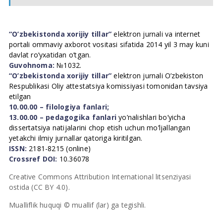
“O’zbekistonda xorijiy tillar”
elektron jurnali va internet
portali ommaviy axborot vositasi sifatida 2014 yil 3 may kuni
davlat ro’yxatidan o’tgan.
Guvohnoma:
№1032.
“O’zbekistonda xorijiy tillar”
elektron jurnali O’zbekiston
Respublikasi Oliy attestatsiya komissiyasi tomonidan tavsiya
etilgan
10.00.00 – filologiya fanlari;
13.00.00 – pedagogika fanlari
yo’nalishlari bo’yicha
dissertatsiya natijalarini chop etish uchun mo’ljallangan
yetakchi ilmiy jurnallar qatoriga kiritilgan.
ISSN:
2181-8215 (online)
Crossref DOI:
10.36078
Creative Commons Attribution International litsenziyasi
ostida (CC BY 4.0).
Mualliflik huquqi © muallif (lar) ga tegishli.