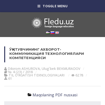
TOGGLE MENU
ЎҚИТУВЧИНИНГ АХБОРОТ-
КОММУНИКАЦИЯ ТЕХНОЛОГИЯЛАРИ
КОМПEТЕНЦИЯСИ
Dilorom АSHUROVА
,
Ulug`bek BEKMURАDOV
№ 4 (23) / 2018
TIL OʼRGАTISH TEXNOLOGIYALАRI
6278
61
Maqolaning PDF nusxasi