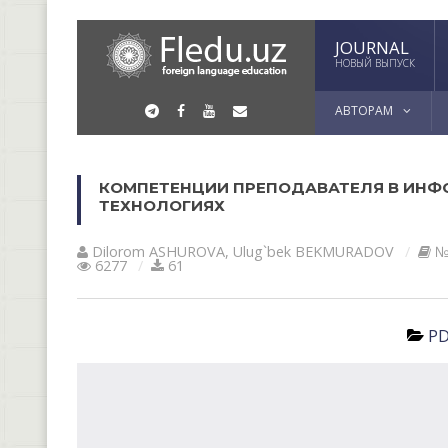
JOURNAL
НОВЫЙ ВЫПУСК
АВТОРАМ
КОМПЕТЕНЦИИ ПРЕПОДАВАТЕЛЯ В ИН
ТЕХНОЛОГИЯХ
Dilorom АSHUROVА
,
Ulug`bek BEKMURАDOV
№
6277
61
PD