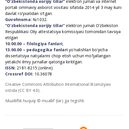
“O’zbekistonda xorijiy tillar”
elektron jurnali va internet
portali ommaviy axborot vositasi sifatida 2014 yil 3 may kuni
davlat ro’yxatidan o’tgan.
Guvohnoma:
№1032.
“O’zbekistonda xorijiy tillar”
elektron jurnali O’zbekiston
Respublikasi Oliy attestatsiya komissiyasi tomonidan tavsiya
etilgan
10.00.00 – filologiya fanlari;
13.00.00 – pedagogika fanlari
yo’nalishlari bo’yicha
dissertatsiya natijalarini chop etish uchun mo’ljallangan
yetakchi ilmiy jurnallar qatoriga kiritilgan.
ISSN:
2181-8215 (online)
Crossref DOI:
10.36078
Creative Commons Attribution International litsenziyasi
ostida (CC BY 4.0).
Mualliflik huquqi © muallif (lar) ga tegishli.