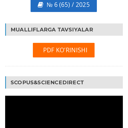
№ 6 (65) / 2025
MUALLIFLARGA TAVSIYALAR
PDF KO’RINISHI
SCOPUS&SCIENCEDIRECT
Video
Pleyer