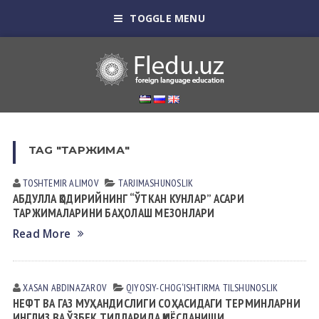
TOGGLE MENU
TAG "ТАРЖИМА"
TOSHTEMIR АLIMOV
TАRJIMАSHUNOSLIK
АБДУЛЛА ҚОДИРИЙНИНГ “ЎТКАН КУНЛАР” АСАРИ
ТАРЖИМАЛАРИНИ БАҲОЛАШ МЕЗОНЛАРИ
Read More
XASAN АBDINАZАROV
QIYOSIY-CHOG‘ISHTIRMA TILSHUNOSLIK
НЕФТ ВА ГАЗ МУҲАНДИСЛИГИ СОҲАСИДАГИ ТЕРМИНЛАРНИ
ИНГЛИЗ ВА ЎЗБЕК ТИЛЛАРИДА ҚИЁСЛАНИШИ