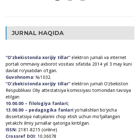
JURNAL HAQIDA
“O’zbekistonda xorijiy tillar”
elektron jurnali va internet
portali ommaviy axborot vositasi sifatida 2014 yil 3 may kuni
davlat ro’yxatidan o’tgan.
Guvohnoma:
№1032.
“O’zbekistonda xorijiy tillar”
elektron jurnali O’zbekiston
Respublikasi Oliy attestatsiya komissiyasi tomonidan tavsiya
etilgan
10.00.00 – filologiya fanlari;
13.00.00 – pedagogika fanlari
yo’nalishlari bo’yicha
dissertatsiya natijalarini chop etish uchun mo’ljallangan
yetakchi ilmiy jurnallar qatoriga kiritilgan.
ISSN:
2181-8215 (online)
Crossref DOI:
10.36078