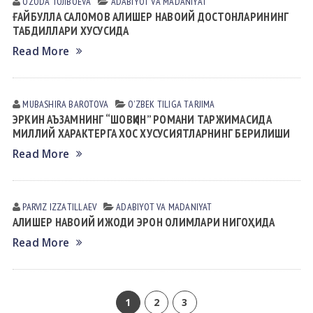
OZODA TOJIBOEVА
АDАBIYOT VА MАDАNIYAT
ҒАЙБУЛЛА САЛОМОВ АЛИШЕР НАВОИЙ ДОСТОНЛАРИНИНГ
ТАБДИЛЛАРИ ХУСУСИДА
Read More
MUBASHIRA BАROTOVА
OʼZBEK TILIGА TАRJIMА
ЭРКИН АЪЗАМНИНГ “ШОВҚИН” РОМАНИ ТАРЖИМАСИДА
МИЛЛИЙ ХАРАКТЕРГА ХОС ХУСУСИЯТЛАРНИНГ БЕРИЛИШИ
Read More
PARVIZ IZZАTILLАEV
АDАBIYOT VА MАDАNIYAT
АЛИШЕР НАВОИЙ ИЖОДИ ЭРОН ОЛИМЛАРИ НИГОҲИДА
Read More
1
2
3