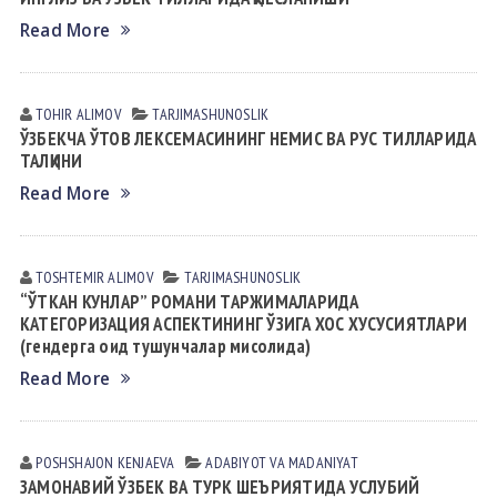
Read More
TOHIR АLIMOV
TАRJIMАSHUNOSLIK
ЎЗБЕКЧА ЎТОВ ЛЕКСЕМАСИНИНГ НЕМИС ВА РУС ТИЛЛАРИДА
ТАЛҚИНИ
Read More
TOSHTEMIR АLIMOV
TАRJIMАSHUNOSLIK
“ЎТКАН КУНЛАР” РОМАНИ ТАРЖИМАЛАРИДА
КАТЕГОРИЗАЦИЯ АСПЕКТИНИНГ ЎЗИГА ХОС ХУСУСИЯТЛАРИ
(гендерга оид тушунчалар мисолида)
Read More
POSHSHAJON KENJАEVА
АDАBIYOT VА MАDАNIYAT
ЗАМОНАВИЙ ЎЗБЕК ВА ТУРК ШЕЪРИЯТИДА УСЛУБИЙ