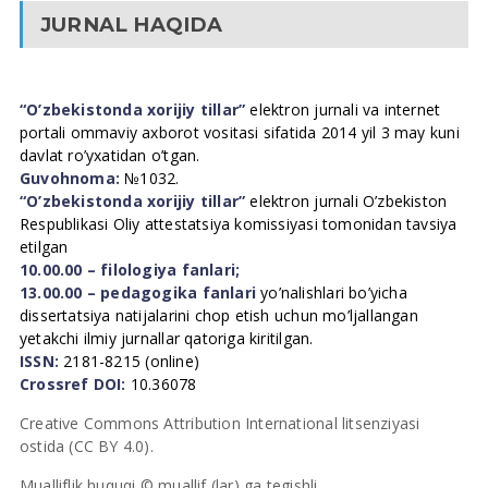
JURNAL HAQIDA
“O’zbekistonda xorijiy tillar”
elektron jurnali va internet
portali ommaviy axborot vositasi sifatida 2014 yil 3 may kuni
davlat ro’yxatidan o’tgan.
Guvohnoma:
№1032.
“O’zbekistonda xorijiy tillar”
elektron jurnali O’zbekiston
Respublikasi Oliy attestatsiya komissiyasi tomonidan tavsiya
etilgan
10.00.00 – filologiya fanlari;
13.00.00 – pedagogika fanlari
yo’nalishlari bo’yicha
dissertatsiya natijalarini chop etish uchun mo’ljallangan
yetakchi ilmiy jurnallar qatoriga kiritilgan.
ISSN:
2181-8215 (online)
Crossref DOI:
10.36078
Creative Commons Attribution International litsenziyasi
ostida (CC BY 4.0).
Mualliflik huquqi © muallif (lar) ga tegishli.