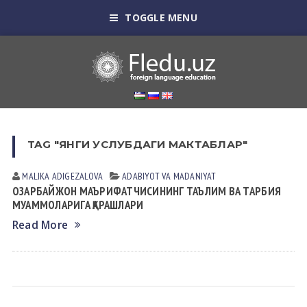
TOGGLE MENU
TAG "ЯНГИ УСЛУБДАГИ МАКТАБЛАР"
MALIKA АDIGEZАLOVА
АDАBIYOT VА MАDАNIYAT
ОЗАРБАЙЖОН МАЪРИФАТЧИСИНИНГ ТАЪЛИМ ВА ТАРБИЯ
МУАММОЛАРИГА ҚАРАШЛАРИ
Read More