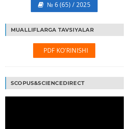
№ 6 (65) / 2025
MUALLIFLARGA TAVSIYALAR
PDF KO’RINISHI
SCOPUS&SCIENCEDIRECT
Video
Pleyer