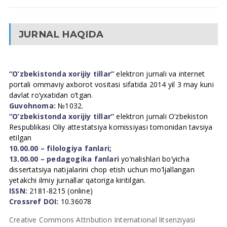
JURNAL HAQIDA
“O’zbekistonda xorijiy tillar”
elektron jurnali va internet
portali ommaviy axborot vositasi sifatida 2014 yil 3 may kuni
davlat ro’yxatidan o’tgan.
Guvohnoma:
№1032.
“O’zbekistonda xorijiy tillar”
elektron jurnali O’zbekiston
Respublikasi Oliy attestatsiya komissiyasi tomonidan tavsiya
etilgan
10.00.00 – filologiya fanlari;
13.00.00 – pedagogika fanlari
yo’nalishlari bo’yicha
dissertatsiya natijalarini chop etish uchun mo’ljallangan
yetakchi ilmiy jurnallar qatoriga kiritilgan.
ISSN:
2181-8215 (online)
Crossref DOI:
10.36078
Creative Commons Attribution International litsenziyasi