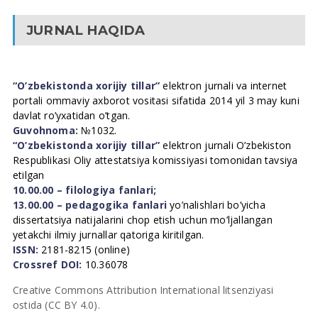
JURNAL HAQIDA
“O’zbekistonda xorijiy tillar”
elektron jurnali va internet
portali ommaviy axborot vositasi sifatida 2014 yil 3 may kuni
davlat ro’yxatidan o’tgan.
Guvohnoma:
№1032.
“O’zbekistonda xorijiy tillar”
elektron jurnali O’zbekiston
Respublikasi Oliy attestatsiya komissiyasi tomonidan tavsiya
etilgan
10.00.00 – filologiya fanlari;
13.00.00 – pedagogika fanlari
yo’nalishlari bo’yicha
dissertatsiya natijalarini chop etish uchun mo’ljallangan
yetakchi ilmiy jurnallar qatoriga kiritilgan.
ISSN:
2181-8215 (online)
Crossref DOI:
10.36078
Creative Commons Attribution International litsenziyasi
ostida (CC BY 4.0).