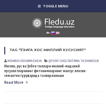
TOGGLE MENU
TAG "ЎЗИГА ХОС МИЛЛИЙ ХУСУСИЯТ"
MOHIRUX HOSHIMXOʼJАEVА
QIYOSIY-CHOG‘ISHTIRMA TILSHUNOSLIK
Инглиз, рус ва ўзбек тиллари миллий-маданий
хусусиятларининг фитонимларнинг махсус лексик-
семантик гуруҳларида тасвирланиши
Read More