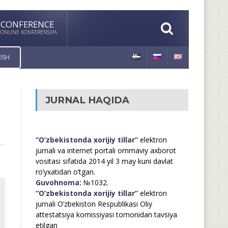
CONFERENCE
ONLINE KONFERENSIYA
ISH
JURNAL HAQIDA
“O’zbekistonda xorijiy tillar”
elektron
jurnali va internet portali ommaviy axborot
vositasi sifatida 2014 yil 3 may kuni davlat
ro’yxatidan o’tgan.
Guvohnoma:
№1032.
“O’zbekistonda xorijiy tillar”
elektron
jurnali O’zbekiston Respublikasi Oliy
attestatsiya komissiyasi tomonidan tavsiya
etilgan