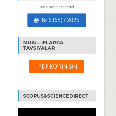
Yangi son nashr etildi
№ 6 (65) / 2025
MUALLIFLARGA
TAVSIYALAR
PDF KO’RINISHI
SCOPUS&SCIENCEDIRECT
Video
Pleyer