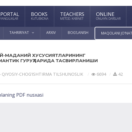
PORTAL
BOOKS
TEACHERS
ONLINE
YANGILIKLAR
KUTUBXONA
METOD. KABINET
ONLAYN DARSLAR
TAHRIRIYAT
ARXIV
BOG’LANISH
MAQOLANI JO’NAT
ЛИЙ-МАДАНИЙ ХУСУСИЯТЛАРИНИНГ
МАНТИК ГУРУҲЛАРИДА ТАСВИРЛАНИШИ
QIYOSIY-CHOG‘ISHTIRMA TILSHUNOSLIK
6694
42
laning PDF nusxasi