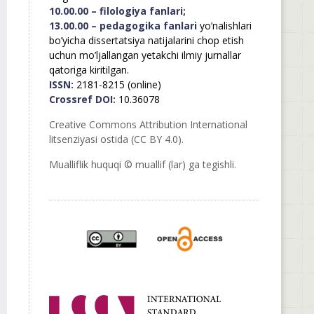
10.00.00 – filologiya fanlari;
13.00.00 – pedagogika fanlari
yo’nalishlari
bo’yicha dissertatsiya natijalarini chop etish
uchun mo’ljallangan yetakchi ilmiy jurnallar
qatoriga kiritilgan.
ISSN:
2181-8215 (online)
Crossref DOI:
10.36078
Creative Commons Attribution International
litsenziyasi ostida (CC BY 4.0).
Mualliflik huquqi © muallif (lar) ga tegishli.