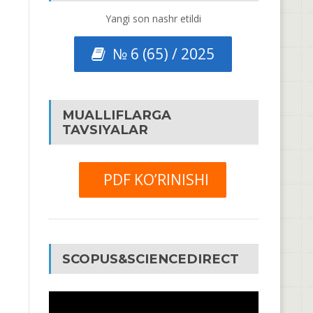
Yangi son nashr etildi
№ 6 (65) / 2025
MUALLIFLARGA
TAVSIYALAR
PDF KO’RINISHI
SCOPUS&SCIENCEDIRECT
Video
Pleyer