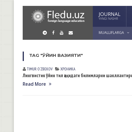
JOURNAL
YANGI NASHR
MUALLIFLARGA
TAG "ЎЙИН ВАЗИЯТИ"
TIMUR OʼZBEKOV
ХРОНИКА
Лингвистик ўйин тил ҳақидаги билимларни шаклланти
Read More