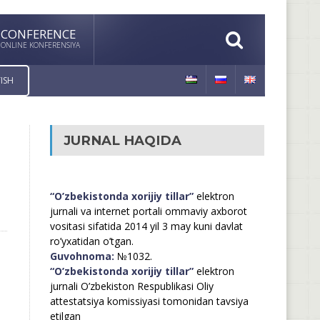
CONFERENCE
ONLINE KONFERENSIYA
ISH
JURNAL HAQIDA
“O’zbekistonda xorijiy tillar”
elektron
jurnali va internet portali ommaviy axborot
vositasi sifatida 2014 yil 3 may kuni davlat
ro’yxatidan o’tgan.
Guvohnoma:
№1032.
“O’zbekistonda xorijiy tillar”
elektron
jurnali O’zbekiston Respublikasi Oliy
attestatsiya komissiyasi tomonidan tavsiya
etilgan