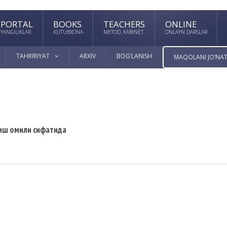
PORTAL
BOOKS
TEACHERS
ONLINE
YANGILIKLAR
KUTUBXONA
METOD. KABINET
ONLAYN DARSLAR
TAHRIRIYAT
ARXIV
BOG’LANISH
MAQOLANI JO’NAT
риш омили сифатида