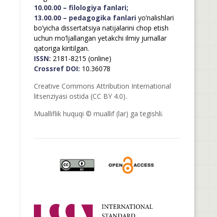
10.00.00 – filologiya fanlari;
13.00.00 – pedagogika fanlari
yo’nalishlari
bo’yicha dissertatsiya natijalarini chop etish
uchun mo’ljallangan yetakchi ilmiy jurnallar
qatoriga kiritilgan.
ISSN:
2181-8215 (online)
Crossref DOI:
10.36078
Creative Commons Attribution International
litsenziyasi ostida (CC BY 4.0).
Mualliflik huquqi © muallif (lar) ga tegishli.