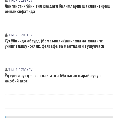
TIMUR OʼZBEKOV
Лингвистик ўйин тил ҳақидаги билимларни шакллантириш
омили сифатида
TIMUR OʼZBEKOV
Сўз ўйинида абсурд (бемаънилик)нинг хилма-хиллиги:
унинг тилшунослик, фалсафа ва мантиқдиги тушунчаси
TIMUR OʼZBEKOV
Ўқитувчи нутқи – чет тилига эга бўлмаган жараён учун
ижобий асос