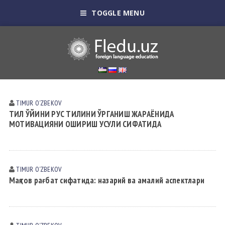
TOGGLE MENU
TIMUR OʼZBEKOV
ТИЛ ЎЙИНИ РУС ТИЛИНИ ЎРГAНИШ ЖAРAЁНИДA
МОТИВAЦИЯНИ ОШИРИШ УСУЛИ СИФАТИДА
TIMUR OʼZBEKOV
Мақтов рағбат сифатида: назарий ва амалий аспектлари