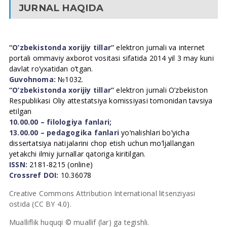
JURNAL HAQIDA
“O’zbekistonda xorijiy tillar”
elektron jurnali va internet
portali ommaviy axborot vositasi sifatida 2014 yil 3 may kuni
davlat ro’yxatidan o’tgan.
Guvohnoma:
№1032.
“O’zbekistonda xorijiy tillar”
elektron jurnali O’zbekiston
Respublikasi Oliy attestatsiya komissiyasi tomonidan tavsiya
etilgan
10.00.00 – filologiya fanlari;
13.00.00 – pedagogika fanlari
yo’nalishlari bo’yicha
dissertatsiya natijalarini chop etish uchun mo’ljallangan
yetakchi ilmiy jurnallar qatoriga kiritilgan.
ISSN:
2181-8215 (online)
Crossref DOI:
10.36078
Creative Commons Attribution International litsenziyasi
ostida (CC BY 4.0).
Mualliflik huquqi © muallif (lar) ga tegishli.