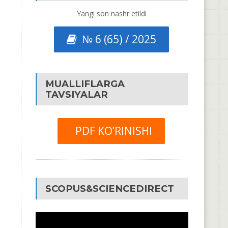
Yangi son nashr etildi
№ 6 (65) / 2025
MUALLIFLARGA
TAVSIYALAR
PDF KO’RINISHI
SCOPUS&SCIENCEDIRECT
Video
Pleyer