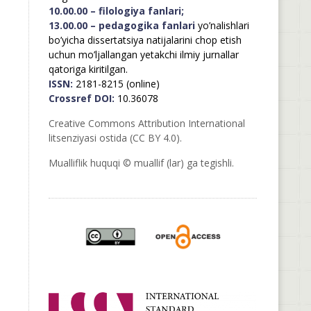
10.00.00 – filologiya fanlari;
13.00.00 – pedagogika fanlari
yo’nalishlari
bo’yicha dissertatsiya natijalarini chop etish
uchun mo’ljallangan yetakchi ilmiy jurnallar
qatoriga kiritilgan.
ISSN:
2181-8215 (online)
Crossref DOI:
10.36078
Creative Commons Attribution International
litsenziyasi ostida (CC BY 4.0).
Mualliflik huquqi © muallif (lar) ga tegishli.