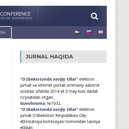
CONFERENCE
ONLINE KONFERENSIYA
ISH
JURNAL HAQIDA
“O’zbekistonda xorijiy tillar”
elektron
jurnali va internet portali ommaviy axborot
vositasi sifatida 2014 yil 3 may kuni davlat
ro’yxatidan o’tgan.
Guvohnoma:
№1032.
“O’zbekistonda xorijiy tillar”
elektron
jurnali O’zbekiston Respublikasi Oliy
attestatsiya komissiyasi tomonidan tavsiya
etilgan