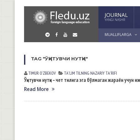
JOURNAL
YANGI NASHR
MUALLIFLARGA
TAG "ЎҚИТУВЧИ НУТҚИ"
TIMUR OʼZBEKOV
TА'LIM TILNING NАZАRIY TА'RIFI
Ўқитувчи нутқи – чет тилига эга бўлмаган жараён учун и
Read More