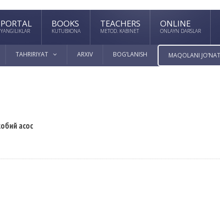
PORTAL
BOOKS
TEACHERS
ONLINE
YANGILIKLAR
KUTUBXONA
METOD. KABINET
ONLAYN DARSLAR
TAHRIRIYAT
ARXIV
BOG’LANISH
MAQOLANI JO’NAT
жобий асос