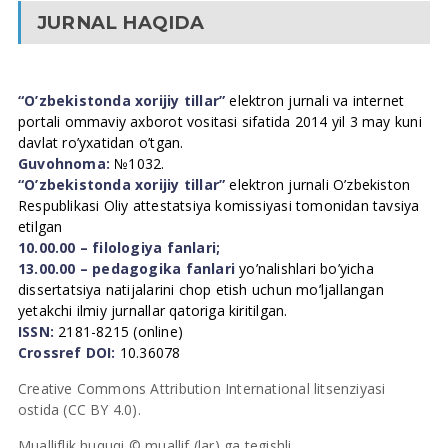
JURNAL HAQIDA
“O’zbekistonda xorijiy tillar”
elektron jurnali va internet
portali ommaviy axborot vositasi sifatida 2014 yil 3 may kuni
davlat ro’yxatidan o’tgan.
Guvohnoma:
№1032.
“O’zbekistonda xorijiy tillar”
elektron jurnali O’zbekiston
Respublikasi Oliy attestatsiya komissiyasi tomonidan tavsiya
etilgan
10.00.00 – filologiya fanlari;
13.00.00 – pedagogika fanlari
yo’nalishlari bo’yicha
dissertatsiya natijalarini chop etish uchun mo’ljallangan
yetakchi ilmiy jurnallar qatoriga kiritilgan.
ISSN:
2181-8215 (online)
Crossref DOI:
10.36078
Creative Commons Attribution International litsenziyasi
ostida (CC BY 4.0).
Mualliflik huquqi © muallif (lar) ga tegishli.