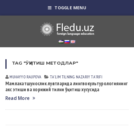
TOGGLE MENU
TAG "ЎҚИТИШ МЕТОДЛАР"
MUHAYYO RАUPOVА
TА'LIM TILNING NАZАRIY TА'RIFI
Мамлакатшунослик луғатларида лингвокультурологиянинг
акс этиши ва хорижий тилни ўқитиш хусусида
Read More