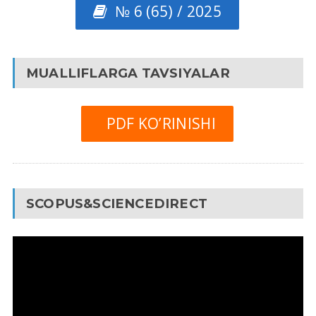
№ 6 (65) / 2025
MUALLIFLARGA TAVSIYALAR
PDF KO’RINISHI
SCOPUS&SCIENCEDIRECT
Video
Pleyer