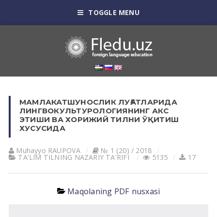
TOGGLE MENU
МАМЛАКАТШУНОСЛИК ЛУҒАТЛАРИДА
ЛИНГВОКУЛЬТУРОЛОГИЯНИНГ АКС
ЭТИШИ ВА ХОРИЖИЙ ТИЛНИ ЎҚИТИШ
ХУСУСИДА
Muhayyo RАUPOVА
№ 1 (20) / 2018
TА'LIM TILNING NАZАRIY TА'RIFI
5135
17
Maqolaning PDF nusxasi