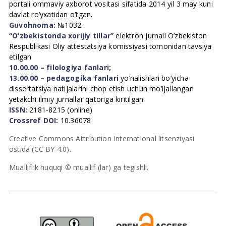
portali ommaviy axborot vositasi sifatida 2014 yil 3 may kuni
davlat ro’yxatidan o’tgan.
Guvohnoma:
№1032.
“O’zbekistonda xorijiy tillar”
elektron jurnali O’zbekiston
Respublikasi Oliy attestatsiya komissiyasi tomonidan tavsiya
etilgan
10.00.00 – filologiya fanlari;
13.00.00 – pedagogika fanlari
yo’nalishlari bo’yicha
dissertatsiya natijalarini chop etish uchun mo’ljallangan
yetakchi ilmiy jurnallar qatoriga kiritilgan.
ISSN:
2181-8215 (online)
Crossref DOI:
10.36078
Creative Commons Attribution International litsenziyasi
ostida (CC BY 4.0).
Mualliflik huquqi © muallif (lar) ga tegishli.