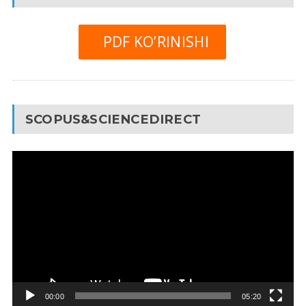
PDF KO’RINISHI
SCOPUS&SCIENCEDIRECT
Video
Pleyer
00:00
05:20