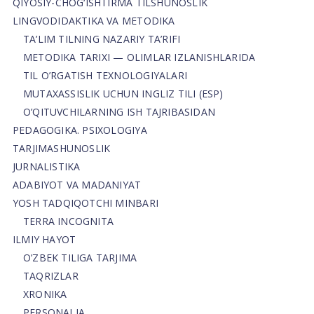
QIYOSIY-CHOG‘ISHTIRMA TILSHUNOSLIK
LINGVODIDAKTIKA VA METODIKA
TA’LIM TILNING NAZARIY TA’RIFI
METODIKA TARIXI — OLIMLAR IZLANISHLARIDA
TIL O’RGATISH TEXNOLOGIYALARI
MUTAXASSISLIK UCHUN INGLIZ TILI (ESP)
O’QITUVCHILARNING ISH TAJRIBASIDAN
PEDAGOGIKA. PSIXOLOGIYA
TARJIMASHUNOSLIK
JURNALISTIKA
ADABIYOT VA MADANIYAT
YOSH TADQIQOTCHI MINBARI
TERRA INCOGNITA
ILMIY HAYOT
O’ZBEK TILIGA TARJIMA
TAQRIZLAR
XRONIKA
PERSONALIA