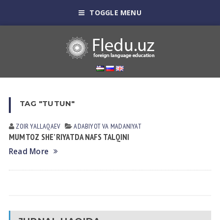
TOGGLE MENU
TAG "TUTUN"
ZOIR YALLАQАEV
АDАBIYOT VА MАDАNIYAT
MUMTOZ SHE’RIYATDA NAFS TALQINI
Read More