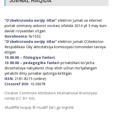
JURNAL HAQIDA
“O’zbekistonda xorijiy tillar”
elektron jurnali va internet
portali ommaviy axborot vositasi sifatida 2014 yil 3 may kuni
davlat ro’yxatidan o’tgan.
Guvohnoma:
№1032.
“O’zbekistonda xorijiy tillar”
elektron jurnali O’zbekiston
Respublikasi Oliy attestatsiya komissiyasi tomonidan tavsiya
etilgan
10.00.00 – filologiya fanlari;
13.00.00 – pedagogika fanlari
yo’nalishlari bo’yicha
dissertatsiya natijalarini chop etish uchun mo’ljallangan
yetakchi ilmiy jurnallar qatoriga kiritilgan.
ISSN:
2181-8215 (online)
Crossref DOI:
10.36078
Creative Commons Attribution International litsenziyasi
ostida (CC BY 4.0).
Mualliflik huquqi © muallif (lar) ga tegishli.