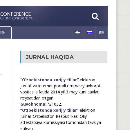
CONFERENCE
ONLINE KONFERENSIYA
ISH
JURNAL HAQIDA
“O’zbekistonda xorijiy tillar”
elektron
jurnali va internet portali ommaviy axborot
vositasi sifatida 2014 yil 3 may kuni davlat
ro’yxatidan o’tgan.
Guvohnoma:
№1032.
“O’zbekistonda xorijiy tillar”
elektron
jurnali O’zbekiston Respublikasi Oliy
attestatsiya komissiyasi tomonidan tavsiya
etilgan