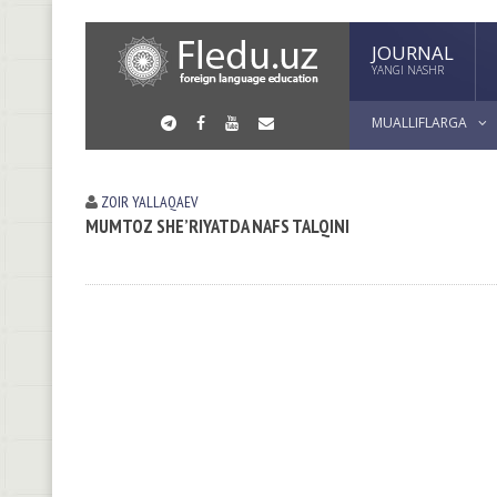
JOURNAL
YANGI NASHR
MUALLIFLARGA
ZOIR YALLАQАEV
MUMTOZ SHE’RIYATDA NAFS TALQINI