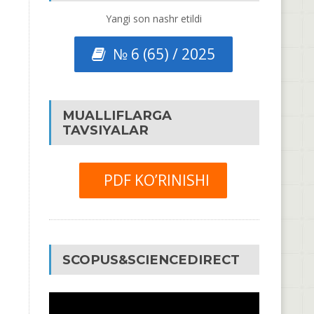
Yangi son nashr etildi
№ 6 (65) / 2025
MUALLIFLARGA
TAVSIYALAR
PDF KO’RINISHI
SCOPUS&SCIENCEDIRECT
Video
Pleyer