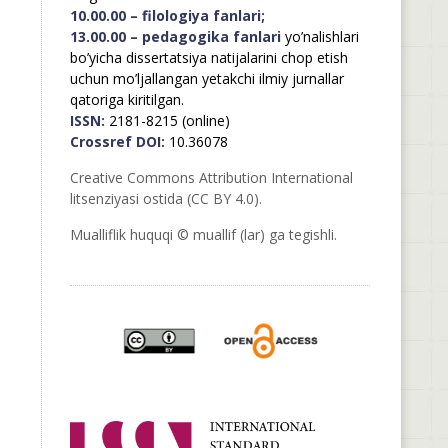
10.00.00 – filologiya fanlari;
13.00.00 – pedagogika fanlari
yo’nalishlari
bo’yicha dissertatsiya natijalarini chop etish
uchun mo’ljallangan yetakchi ilmiy jurnallar
qatoriga kiritilgan.
ISSN:
2181-8215 (online)
Crossref DOI:
10.36078
Creative Commons Attribution International
litsenziyasi ostida (CC BY 4.0).
Mualliflik huquqi © muallif (lar) ga tegishli.