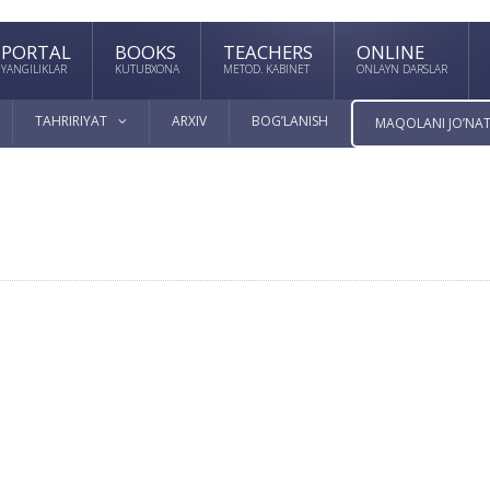
PORTAL
BOOKS
TEACHERS
ONLINE
YANGILIKLAR
KUTUBXONA
METOD. KABINET
ONLAYN DARSLAR
TAHRIRIYAT
ARXIV
BOG’LANISH
MAQOLANI JO’NAT