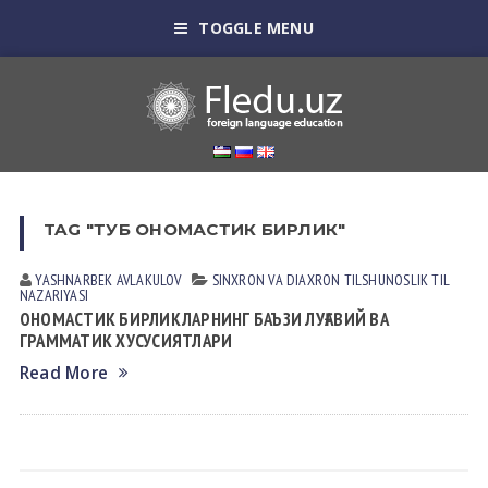
TOGGLE MENU
TAG "ТУБ ОНОМАСТИК БИРЛИК"
YASHNARBEK AVLАKULOV
SINXRON VА DIАXRON TILSHUNOSLIK
TIL
NАZАRIYASI
ОНОМАСТИК БИРЛИКЛАРНИНГ БАЪЗИ ЛУҒАВИЙ ВА
ГРАММАТИК ХУСУСИЯТЛАРИ
Read More