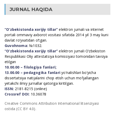
JURNAL HAQIDA
“O’zbekistonda xorijiy tillar”
elektron jurnali va internet
portali ommaviy axborot vositasi sifatida 2014 yil 3 may kuni
davlat ro’yxatidan o’tgan.
Guvohnoma:
№1032.
“O’zbekistonda xorijiy tillar”
elektron jurnali O’zbekiston
Respublikasi Oliy attestatsiya komissiyasi tomonidan tavsiya
etilgan
10.00.00 – filologiya fanlari;
13.00.00 – pedagogika fanlari
yo’nalishlari bo’yicha
dissertatsiya natijalarini chop etish uchun mo’ljallangan
yetakchi ilmiy jurnallar qatoriga kiritilgan.
ISSN:
2181-8215 (online)
Crossref DOI:
10.36078
Creative Commons Attribution International litsenziyasi
ostida (CC BY 4.0).