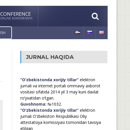
CONFERENCE
ONLINE KONFERENSIYA
ISH
JURNAL HAQIDA
“O’zbekistonda xorijiy tillar”
elektron
jurnali va internet portali ommaviy axborot
vositasi sifatida 2014 yil 3 may kuni davlat
ro’yxatidan o’tgan.
Guvohnoma:
№1032.
“O’zbekistonda xorijiy tillar”
elektron
jurnali O’zbekiston Respublikasi Oliy
attestatsiya komissiyasi tomonidan tavsiya
etilgan