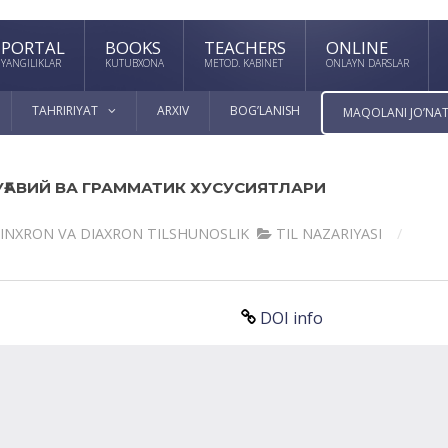
PORTAL
BOOKS
TEACHERS
ONLINE
YANGILIKLAR
KUTUBXONA
METOD. KABINET
ONLAYN DARSLAR
TAHRIRIYAT
ARXIV
BOG’LANISH
MAQOLANI JO’NAT
ҒАВИЙ ВА ГРАММАТИК ХУСУСИЯТЛАРИ
SINXRON VА DIАXRON TILSHUNOSLIK
TIL NАZАRIYASI
DOI info