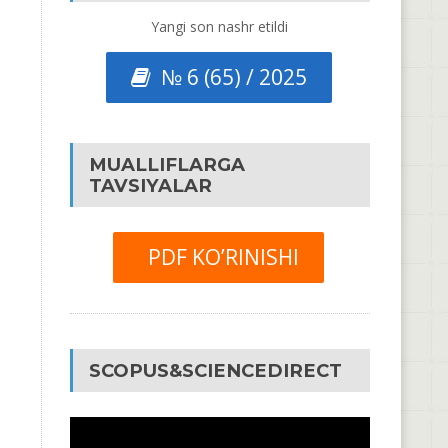
Yangi son nashr etildi
№ 6 (65) / 2025
MUALLIFLARGA
TAVSIYALAR
PDF KO’RINISHI
SCOPUS&SCIENCEDIRECT
Video
Pleyer