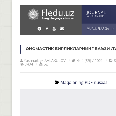
JOURNAL
YANGI NASHR
MUALLIFLARGA
ОНОМАСТИК БИРЛИКЛАРНИНГ БАЪЗИ ЛУ
Yashnarbek AVLАKULOV
№ 4 (39) / 2021
3434
52
Maqolaning PDF nusxasi