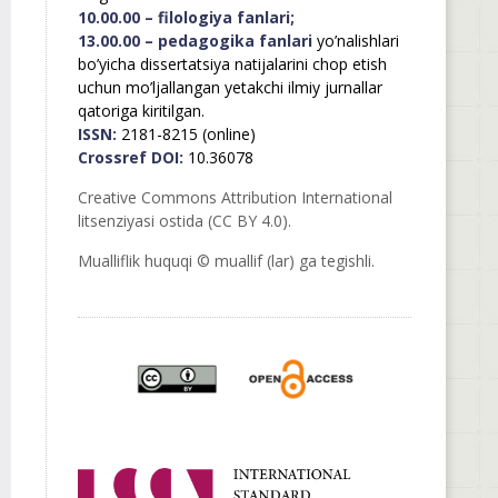
10.00.00 – filologiya fanlari;
13.00.00 – pedagogika fanlari
yo’nalishlari
bo’yicha dissertatsiya natijalarini chop etish
uchun mo’ljallangan yetakchi ilmiy jurnallar
qatoriga kiritilgan.
ISSN:
2181-8215 (online)
Crossref DOI:
10.36078
Creative Commons Attribution International
litsenziyasi ostida (CC BY 4.0).
Mualliflik huquqi © muallif (lar) ga tegishli.