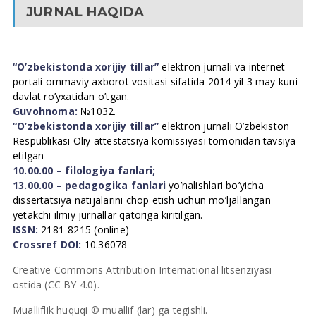
JURNAL HAQIDA
“O’zbekistonda xorijiy tillar”
elektron jurnali va internet
portali ommaviy axborot vositasi sifatida 2014 yil 3 may kuni
davlat ro’yxatidan o’tgan.
Guvohnoma:
№1032.
“O’zbekistonda xorijiy tillar”
elektron jurnali O’zbekiston
Respublikasi Oliy attestatsiya komissiyasi tomonidan tavsiya
etilgan
10.00.00 – filologiya fanlari;
13.00.00 – pedagogika fanlari
yo’nalishlari bo’yicha
dissertatsiya natijalarini chop etish uchun mo’ljallangan
yetakchi ilmiy jurnallar qatoriga kiritilgan.
ISSN:
2181-8215 (online)
Crossref DOI:
10.36078
Creative Commons Attribution International litsenziyasi
ostida (CC BY 4.0).
Mualliflik huquqi © muallif (lar) ga tegishli.