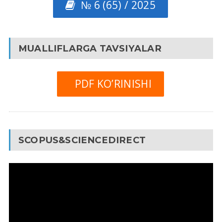
№ 6 (65) / 2025
MUALLIFLARGA TAVSIYALAR
PDF KO’RINISHI
SCOPUS&SCIENCEDIRECT
Video
Pleyer