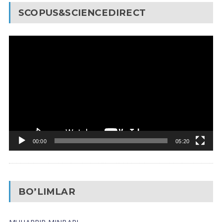
SCOPUS&SCIENCEDIRECT
Video
Pleyer
00:00
05:20
BO’LIMLAR