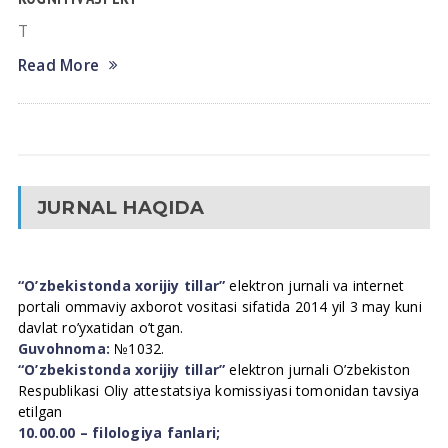
T
Read More
JURNAL HAQIDA
“O’zbekistonda xorijiy tillar”
elektron jurnali va internet
portali ommaviy axborot vositasi sifatida 2014 yil 3 may kuni
davlat ro’yxatidan o’tgan.
Guvohnoma:
№1032.
“O’zbekistonda xorijiy tillar”
elektron jurnali O’zbekiston
Respublikasi Oliy attestatsiya komissiyasi tomonidan tavsiya
etilgan
10.00.00 – filologiya fanlari;