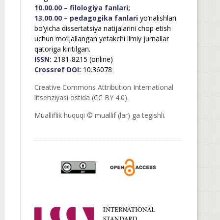
10.00.00 – filologiya fanlari;
13.00.00 – pedagogika fanlari
yo’nalishlari
bo’yicha dissertatsiya natijalarini chop etish
uchun mo’ljallangan yetakchi ilmiy jurnallar
qatoriga kiritilgan.
ISSN:
2181-8215 (online)
Crossref DOI:
10.36078
Creative Commons Attribution International
litsenziyasi ostida (CC BY 4.0).
Mualliflik huquqi © muallif (lar) ga tegishli.