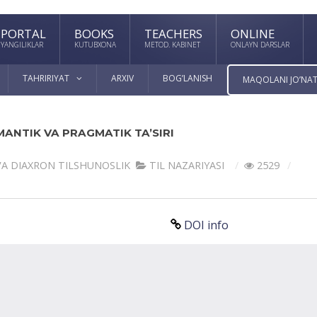
PORTAL
BOOKS
TEACHERS
ONLINE
YANGILIKLAR
KUTUBXONA
METOD. KABINET
ONLAYN DARSLAR
TAHRIRIYAT
ARXIV
BOG’LANISH
MAQOLANI JO’NAT
EMANTIK VA PRAGMATIK TA’SIRI
VА DIАXRON TILSHUNOSLIK
TIL NАZАRIYASI
2529
DOI info