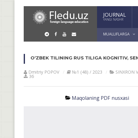
JOURNAL
YANGI NASHR
MUALLIFLARGA
O‘ZBEK TILINING RUS TILIGA KOGNITIV, S
Dmitriy POPOV
№1 (48) / 2023
SINXRON 
36
Maqolaning PDF nusxasi