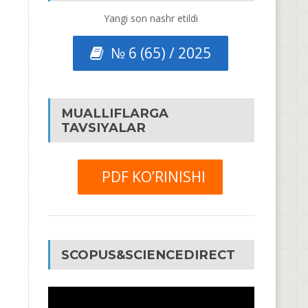
Yangi son nashr etildi
№ 6 (65) / 2025
MUALLIFLARGA
TAVSIYALAR
PDF KO’RINISHI
SCOPUS&SCIENCEDIRECT
Video
Pleyer