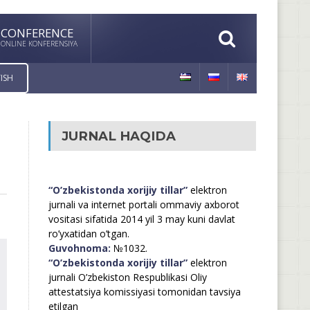
CONFERENCE
ONLINE KONFERENSIYA
ISH
JURNAL HAQIDA
“O’zbekistonda xorijiy tillar”
elektron
jurnali va internet portali ommaviy axborot
vositasi sifatida 2014 yil 3 may kuni davlat
ro’yxatidan o’tgan.
Guvohnoma:
№1032.
“O’zbekistonda xorijiy tillar”
elektron
jurnali O’zbekiston Respublikasi Oliy
attestatsiya komissiyasi tomonidan tavsiya
etilgan