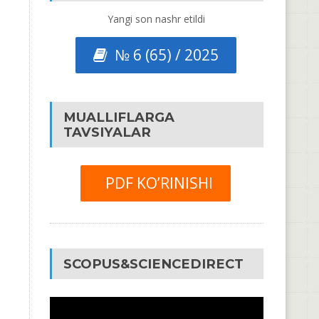
Yangi son nashr etildi
№ 6 (65) / 2025
MUALLIFLARGA
TAVSIYALAR
PDF KO’RINISHI
SCOPUS&SCIENCEDIRECT
Video
Pleyer