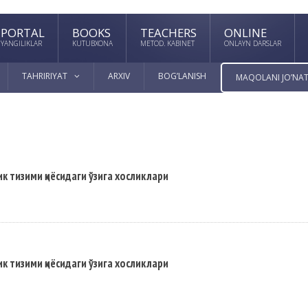
PORTAL
BOOKS
TEACHERS
ONLINE
YANGILIKLAR
KUTUBXONA
METOD. KABINET
ONLAYN DARSLAR
TAHRIRIYAT
ARXIV
BOG’LANISH
MAQOLANI JO’NAT
к тизими қиёсидаги ўзига хосликлари
к тизими қиёсидаги ўзига хосликлари