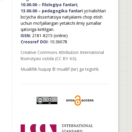
10.00.00 – filologiya fanlari;
13.00.00 – pedagogika fanlari
yo’nalishlari
bo’yicha dissertatsiya natijalarini chop etish
uchun mo’ljallangan yetakchi ilmiy jurnallar
qatoriga kiritilgan.
ISSN:
2181-8215 (online)
Crossref DOI:
10.36078
Creative Commons Attribution International
litsenziyasi ostida (CC BY 4.0).
Mualliflik huquqi © muallif (lar) ga tegishli.