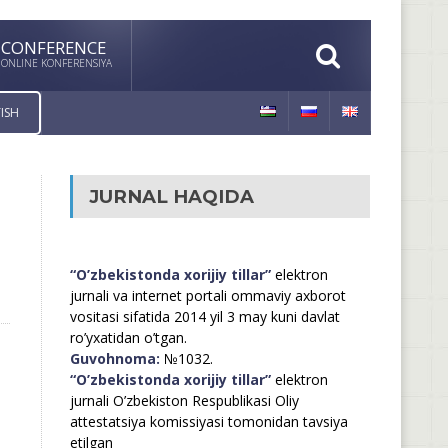
CONFERENCE
ONLINE KONFERENSIYA
ISH
JURNAL HAQIDA
“O’zbekistonda xorijiy tillar”
elektron
jurnali va internet portali ommaviy axborot
vositasi sifatida 2014 yil 3 may kuni davlat
ro’yxatidan o’tgan.
Guvohnoma:
№1032.
“O’zbekistonda xorijiy tillar”
elektron
jurnali O’zbekiston Respublikasi Oliy
attestatsiya komissiyasi tomonidan tavsiya
etilgan