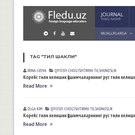
JOURNAL
YANGI NASHR
MUALLIFLARGA
TAG "ТИЛ ШАКЛИ"
IRINA LVOVА
QIYOSIY-CHOG‘ISHTIRMA TILSHUNOSLIK
Корейс тили келишик қўшимчаларининг рус тили келиши
Read More
OLGA KIM
QIYOSIY-CHOG‘ISHTIRMA TILSHUNOSLIK
Корейс тили келишик қўшимчаларининг рус тили келиши
Read More