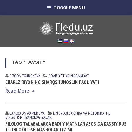
TOGGLE MENU
TAG "TAVSIF"
OZODA TOJIBOYEVA
АDАBIYOT VА MАDАNIYAT
CHARLZ RIYONING SHARQSHUNOSLIK FAOLIYATI
Read More
LAYLOXON АXMEDOVА
LINGVODIDАKTIKА VА METODIKА
TIL
OʼRGАTISH TEXNOLOGIYALАRI
FILOLOG TALABALARGA BADIIY MATNLAR ASOSIDA KASBIY RUS
TILINI O‘QITISH MASHQLAR TIZIMI