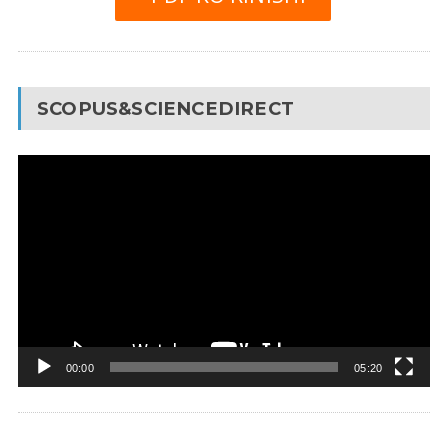
SCOPUS&SCIENCEDIRECT
Video
Pleyer
00:00
05:20