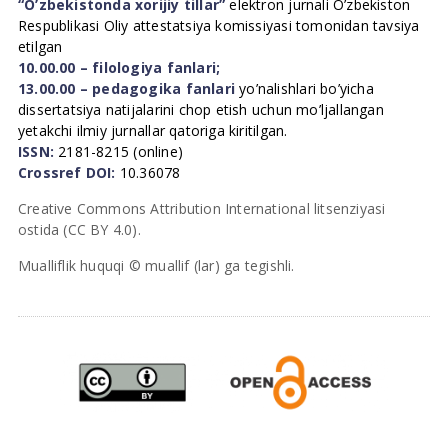
“O’zbekistonda xorijiy tillar”
elektron jurnali O’zbekiston
Respublikasi Oliy attestatsiya komissiyasi tomonidan tavsiya
etilgan
10.00.00 – filologiya fanlari;
13.00.00 – pedagogika fanlari
yo’nalishlari bo’yicha
dissertatsiya natijalarini chop etish uchun mo’ljallangan
yetakchi ilmiy jurnallar qatoriga kiritilgan.
ISSN:
2181-8215 (online)
Crossref DOI:
10.36078
Creative Commons Attribution International litsenziyasi
ostida (CC BY 4.0).
Mualliflik huquqi © muallif (lar) ga tegishli.