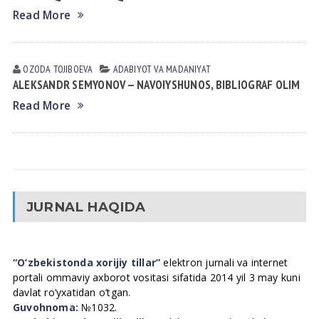
Read More
OZODA TOJIBOEVА
АDАBIYOT VА MАDАNIYAT
ALEKSANDR SEMYONOV — NAVOIYSHUNOS, BIBLIOGRAF OLIM
Read More
JURNAL HAQIDA
“O’zbekistonda xorijiy tillar”
elektron jurnali va internet
portali ommaviy axborot vositasi sifatida 2014 yil 3 may kuni
davlat ro’yxatidan o’tgan.
Guvohnoma:
№1032.