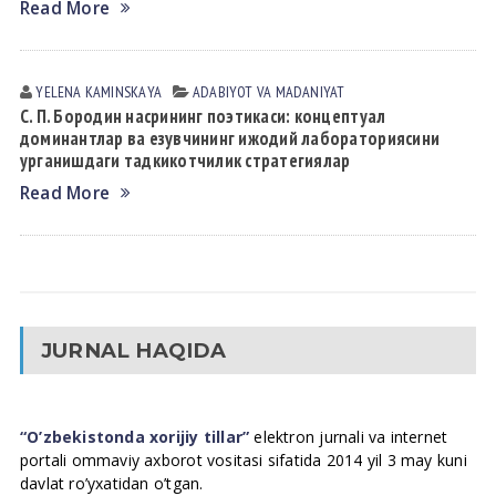
Read More
YELENA KАMINSKАYA
АDАBIYOT VА MАDАNIYAT
С. П. Бородин насрининг поэтикаси: концептуал
доминантлар ва езувчининг ижодий лабораториясини
урганишдаги тадкикотчилик стратегиялар
Read More
JURNAL HAQIDA
“O’zbekistonda xorijiy tillar”
elektron jurnali va internet
portali ommaviy axborot vositasi sifatida 2014 yil 3 may kuni
davlat ro’yxatidan o’tgan.