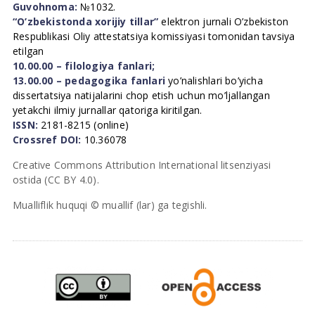
Guvohnoma:
№1032.
“O’zbekistonda xorijiy tillar”
elektron jurnali O’zbekiston
Respublikasi Oliy attestatsiya komissiyasi tomonidan tavsiya
etilgan
10.00.00 – filologiya fanlari;
13.00.00 – pedagogika fanlari
yo’nalishlari bo’yicha
dissertatsiya natijalarini chop etish uchun mo’ljallangan
yetakchi ilmiy jurnallar qatoriga kiritilgan.
ISSN:
2181-8215 (online)
Crossref DOI:
10.36078
Creative Commons Attribution International litsenziyasi
ostida (CC BY 4.0).
Mualliflik huquqi © muallif (lar) ga tegishli.