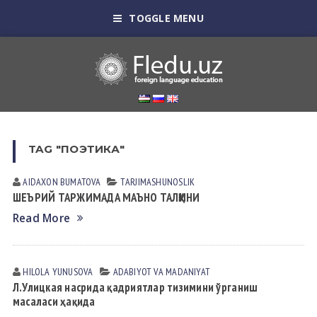
TOGGLE MENU
TAG "ПОЭТИКА"
AIDAXON BUMATOVA
TАRJIMАSHUNOSLIK
ШЕЪРИЙ ТАРЖИМАДА МАЪНО ТАЛҚИНИ
Read More
HILOLA YUNUSOVА
АDАBIYOT VА MАDАNIYAT
Л.Улицкая насрида қадриятлар тизимини ўрганиш
масаласи ҳақида