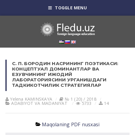
TOGGLE MENU
С. П. БОРОДИН НАСРИНИНГ ПОЭТИКАСИ:
КОНЦЕПТУАЛ ДОМИНАНТЛАР ВА
ЕЗУВЧИНИНГ ИЖОДИЙ
ЛАБОРАТОРИЯСИНИ УРГАНИШДАГИ
ТАДКИКОТЧИЛИК СТРАТЕГИЯЛАР
Yelena KАMINSKАYA
№ 1 (20) / 2018
АDАBIYOT VА MАDАNIYAT
5733
14
Maqolaning PDF nusxasi