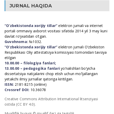
JURNAL HAQIDA
“O’zbekistonda xorijiy tillar”
elektron jurnali va internet
portali ommaviy axborot vositasi sifatida 2014 yil 3 may kuni
davlat ro’yxatidan o’tgan.
Guvohnoma:
№1032.
“O’zbekistonda xorijiy tillar”
elektron jurnali O’zbekiston
Respublikasi Oliy attestatsiya komissiyasi tomonidan tavsiya
etilgan
10.00.00 – filologiya fanlari;
13.00.00 – pedagogika fanlari
yo’nalishlari bo’yicha
dissertatsiya natijalarini chop etish uchun mo’ljallangan
yetakchi ilmiy jurnallar qatoriga kiritilgan.
ISSN:
2181-8215 (online)
Crossref DOI:
10.36078
Creative Commons Attribution International litsenziyasi
ostida (CC BY 4.0).
Mualliflik huquqi © muallif (lar) ga tegishli.