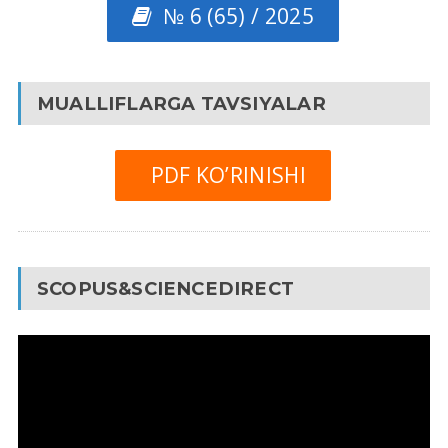
№ 6 (65) / 2025
MUALLIFLARGA TAVSIYALAR
PDF KO’RINISHI
SCOPUS&SCIENCEDIRECT
Video
Pleyer