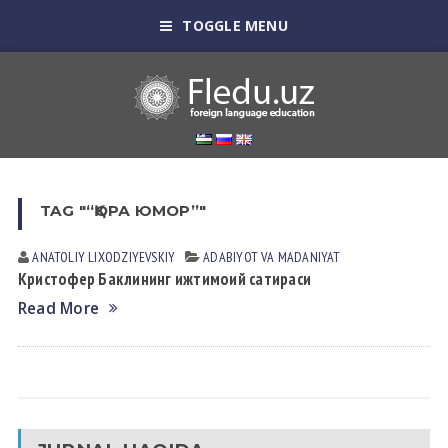
TOGGLE MENU
TAG "“ҚОРА ЮМОР”"
ANATOLIY LIXODZIYEVSKIY
АDАBIYOT VА MАDАNIYAT
Кристофер Баклининг ижтимоий сатираси
Read More