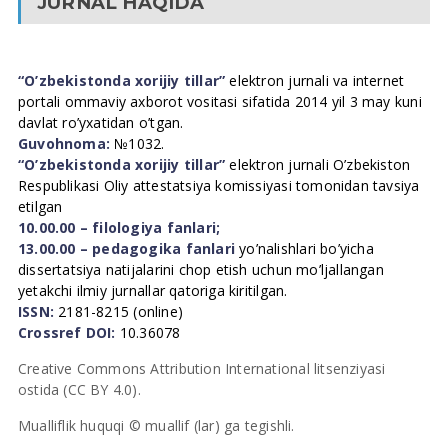
JURNAL HAQIDA
“O’zbekistonda xorijiy tillar”
elektron jurnali va internet
portali ommaviy axborot vositasi sifatida 2014 yil 3 may kuni
davlat ro’yxatidan o’tgan.
Guvohnoma:
№1032.
“O’zbekistonda xorijiy tillar”
elektron jurnali O’zbekiston
Respublikasi Oliy attestatsiya komissiyasi tomonidan tavsiya
etilgan
10.00.00 – filologiya fanlari;
13.00.00 – pedagogika fanlari
yo’nalishlari bo’yicha
dissertatsiya natijalarini chop etish uchun mo’ljallangan
yetakchi ilmiy jurnallar qatoriga kiritilgan.
ISSN:
2181-8215 (online)
Crossref DOI:
10.36078
Creative Commons Attribution International litsenziyasi
ostida (CC BY 4.0).
Mualliflik huquqi © muallif (lar) ga tegishli.