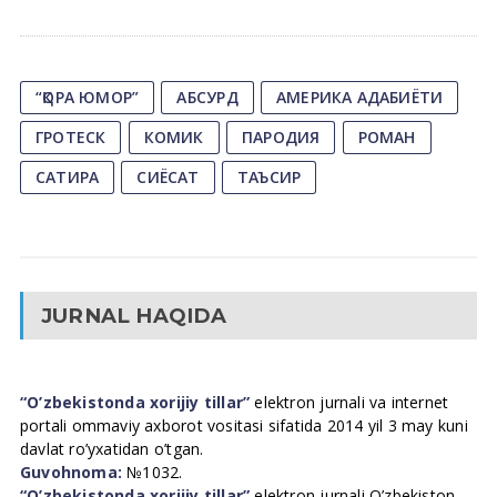
“ҚОРА ЮМОР”
АБСУРД
АМЕРИКА АДАБИЁТИ
ГРОТЕСК
КОМИК
ПАРОДИЯ
РОМАН
САТИРА
СИЁСАТ
ТАЪСИР
JURNAL HAQIDA
“O’zbekistonda xorijiy tillar”
elektron jurnali va internet
portali ommaviy axborot vositasi sifatida 2014 yil 3 may kuni
davlat ro’yxatidan o’tgan.
Guvohnoma:
№1032.
“O’zbekistonda xorijiy tillar”
elektron jurnali O’zbekiston