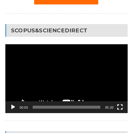
SCOPUS&SCIENCEDIRECT
Video
Pleyer
00:00
05:20