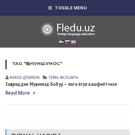
TOGGLE MENU
TAG "ҚОНУНШУНОС"
NARGIS QOSIMOVА
TERRA INCOGNITA
Заҳириддин Муҳаммад Бобур — янги ёзув кашфиётчиси
Read More