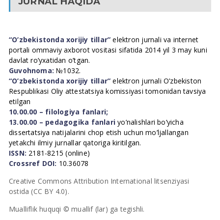
JURNAL HAQIDA
“O’zbekistonda xorijiy tillar”
elektron jurnali va internet
portali ommaviy axborot vositasi sifatida 2014 yil 3 may kuni
davlat ro’yxatidan o’tgan.
Guvohnoma:
№1032.
“O’zbekistonda xorijiy tillar”
elektron jurnali O’zbekiston
Respublikasi Oliy attestatsiya komissiyasi tomonidan tavsiya
etilgan
10.00.00 – filologiya fanlari;
13.00.00 – pedagogika fanlari
yo’nalishlari bo’yicha
dissertatsiya natijalarini chop etish uchun mo’ljallangan
yetakchi ilmiy jurnallar qatoriga kiritilgan.
ISSN:
2181-8215 (online)
Crossref DOI:
10.36078
Creative Commons Attribution International litsenziyasi
ostida (CC BY 4.0).
Mualliflik huquqi © muallif (lar) ga tegishli.