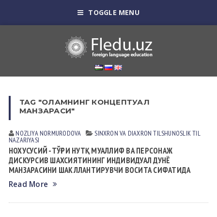
TOGGLE MENU
TAG "ОЛАМНИНГ КОНЦЕПТУАЛ
МАНЗАРАСИ"
NOZLIYA NORMURODOVА
SINXRON VА DIАXRON TILSHUNOSLIK
TIL
NАZАRIYASI
НОХУСУСИЙ -ТЎҒРИ НУТҚ МУАЛЛИФ ВА ПЕРСОНАЖ
ДИСКУРСИВ ШАХСИЯТИНИНГ ИНДИВИДУАЛ ДУНЁ
МАНЗАРАСИНИ ШАКЛЛАНТИРУВЧИ ВОСИТА СИФАТИДА
Read More