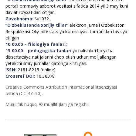
portali ommaviy axborot vositasi sifatida 2014 yil 3 may kuni
davlat ro’yxatidan o’tgan.
Guvohnoma:
№1032.
“O’zbekistonda xorijiy tillar”
elektron jurnali O’zbekiston
Respublikasi Oliy attestatsiya komissiyasi tomonidan tavsiya
etilgan
10.00.00 – filologiya fanlari;
13.00.00 – pedagogika fanlari
yo’nalishlari bo’yicha
dissertatsiya natijalarini chop etish uchun mo’ljallangan
yetakchi ilmiy jurnallar qatoriga kiritilgan.
ISSN:
2181-8215 (online)
Crossref DOI:
10.36078
Creative Commons Attribution International litsenziyasi
ostida (CC BY 4.0).
Mualliflik huquqi © muallif (lar) ga tegishli.