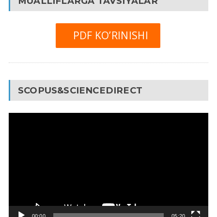
MUALLIFLARGA TAVSIYALAR
PDF KO’RINISHI
SCOPUS&SCIENCEDIRECT
Video
Pleyer
00:00
05:20