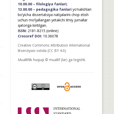
10.00.00 – filologiya fanlari;
13.00.00 – pedagogika fanlari
yo’nalishlari
bo’yicha dissertatsiya natijalarini chop etish
uchun mo’ljallangan yetakchi ilmiy jurnallar
qatoriga kiritilgan.
ISSN:
2181-8215 (online)
Crossref DOI:
10.36078
Creative Commons Attribution International
litsenziyasi ostida (CC BY 4.0).
Mualliflik huquqi © muallif (lar) ga tegishli.