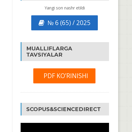
Yangi son nashr etildi
№ 6 (65) / 2025
MUALLIFLARGA
TAVSIYALAR
PDF KO’RINISHI
SCOPUS&SCIENCEDIRECT
Video
Pleyer