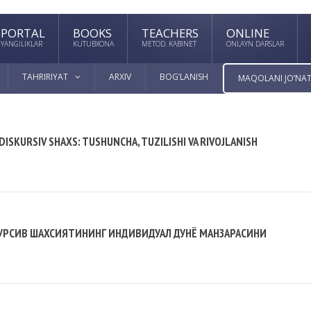
PORTAL
BOOKS
TEACHERS
ONLINE
YANGILIKLAR
KUTUBXONA
METOD. KABINET
ONLAYN DARSLAR
TAHRIRIYAT
ARXIV
BOG’LANISH
MAQOLANI JO’NAT
ISKURSIV SHAXS: TUSHUNCHA, TUZILISHI VA RIVOJLANISH
КУРСИВ ШАХСИЯТИНИНГ ИНДИВИДУАЛ ДУНЁ МАНЗАРАСИНИ