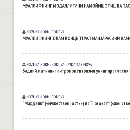
МУАЛЛИФНИНГ МОДАЛЛИГИНИ НАМОЙИШ ЭТИШДА ТАС
NOZLIYA NORMURODOVА
МУАЛЛИФНИНГ ОЛАМ КОНЦЕПТУАЛ МАНЗАРАСИНИ НАМ
NOZLIYA NORMURODOVА
,
UMIDA KАRIMOVА
Бадиий матннинг антропоцентризми унинг прагматик
NOZLIYA NORMURODOVА
“Мардлик” («мужественность») ва “назокат” («женств