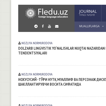
JOURNAL
YANGI NASHR
MUALLIFLARGA
NOZLIYA NORMURODOVА
DOLZARB LINGVISTIK YO‘NALISHLAR NUQTAI NAZARIDAN D
TENDENTSIYALARI
NOZLIYA NORMURODOVА
НОХУСУСИЙ -ТЎҒРИ НУТҚ МУАЛЛИФ ВА ПЕРСОНАЖ ДИС
ШАКЛЛАНТИРУВЧИ ВОСИТА СИФАТИДА
NOZLIYA NORMURODOVА