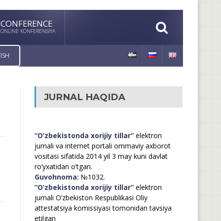
CONFERENCE
ONLINE KONFERENSIYA
ISH
JURNAL HAQIDA
“O’zbekistonda xorijiy tillar”
elektron
jurnali va internet portali ommaviy axborot
vositasi sifatida 2014 yil 3 may kuni davlat
ro’yxatidan o’tgan.
Guvohnoma:
№1032.
“O’zbekistonda xorijiy tillar”
elektron
jurnali O’zbekiston Respublikasi Oliy
attestatsiya komissiyasi tomonidan tavsiya
etilgan