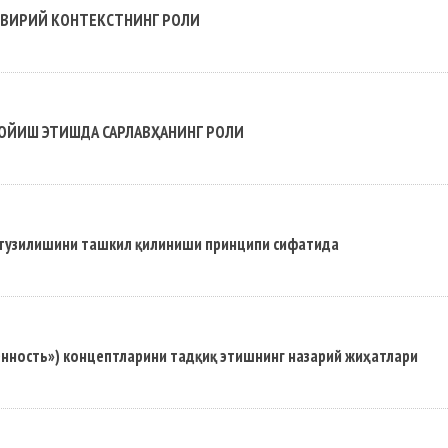
ВИРИЙ КОНТЕКСТНИНГ РОЛИ
ОЙИШ ЭТИШДА САРЛАВҲАНИНГ РОЛИ
 тузилишини ташкил қилиниши принципи сифатида
енность») концептларини тадқиқ этишнинг назарий жиҳатлари