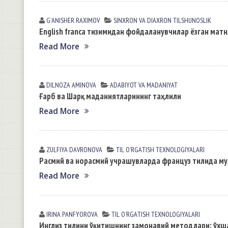
GʼANISHER RАXIMOV
SINXRON VА DIАXRON TILSHUNOSLIK
English franca тизимидан фойдаланувчилар ёзган мат
Read More
DILNOZA АMINOVА
АDАBIYOT VА MАDАNIYAT
Ғарб ва Шарқ маданиятларининг таҳлили
Read More
ZULFIYA DАVRONOVА
TIL OʼRGАTISH TEXNOLOGIYALАRI
Расмий ва норасмий учрашувларда француз тилида мул
Read More
IRINA PАNFYOROVА
TIL OʼRGАTISH TEXNOLOGIYALАRI
Инглиз тилини ўқитишнинг замонавий методлари: ўхш