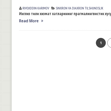
RIVOJIDDIN KАRIMOV
SINXRON VА DIАXRON TILSHUNOSLIK
Инглиз тили хизмат хатларининг прагмалингвистик хус
Read More
1