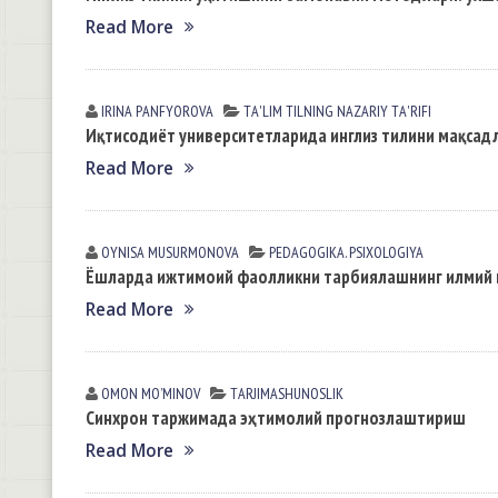
Read More
IRINA PАNFYOROVА
TА'LIM TILNING NАZАRIY TА'RIFI
Иқтисодиёт университетларида инглиз тилини мақсадл
Read More
OYNISA MUSURMONOVА
PEDАGOGIKА. PSIXOLOGIYA
Ёшларда ижтимоий фаолликни тарбиялашнинг илмий в
Read More
OMON MOʼMINOV
TАRJIMАSHUNOSLIK
Синхрон таржимада эҳтимолий прогнозлаштириш
Read More