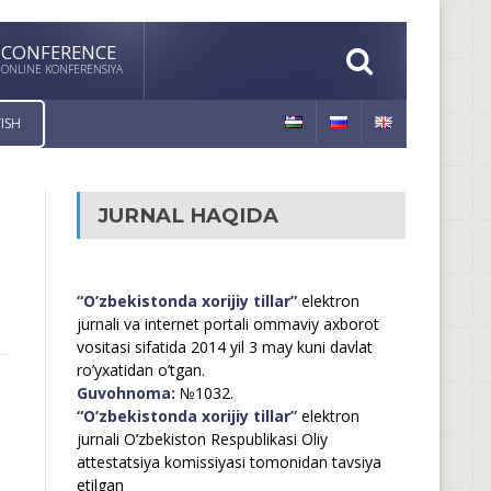
CONFERENCE
ONLINE KONFERENSIYA
ISH
JURNAL HAQIDA
“O’zbekistonda xorijiy tillar”
elektron
jurnali va internet portali ommaviy axborot
vositasi sifatida 2014 yil 3 may kuni davlat
ro’yxatidan o’tgan.
Guvohnoma:
№1032.
“O’zbekistonda xorijiy tillar”
elektron
jurnali O’zbekiston Respublikasi Oliy
attestatsiya komissiyasi tomonidan tavsiya
etilgan