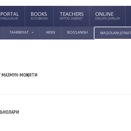
PORTAL
BOOKS
TEACHERS
ONLINE
YANGILIKLAR
KUTUBXONA
METOD. KABINET
ONLAYN DARSLAR
TAHRIRIYAT
ARXIV
BOG’LANISH
MAQOLANI JO’NAT
 МАЗМУН-МОҲИЯТИ
АЪНОЛАРИ