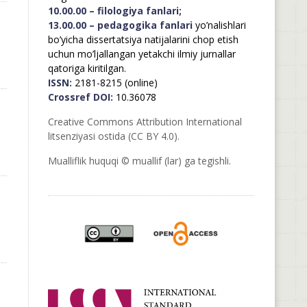
10.00.00 – filologiya fanlari;
13.00.00 – pedagogika fanlari
yo’nalishlari
bo’yicha dissertatsiya natijalarini chop etish
uchun mo’ljallangan yetakchi ilmiy jurnallar
qatoriga kiritilgan.
ISSN:
2181-8215 (online)
Crossref DOI:
10.36078
Creative Commons Attribution International
litsenziyasi ostida (CC BY 4.0).
Mualliflik huquqi © muallif (lar) ga tegishli.