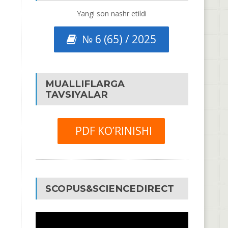
Yangi son nashr etildi
№ 6 (65) / 2025
MUALLIFLARGA
TAVSIYALAR
PDF KO’RINISHI
SCOPUS&SCIENCEDIRECT
Video
Pleyer