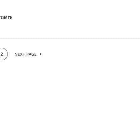
усияти
2
NEXT PAGE