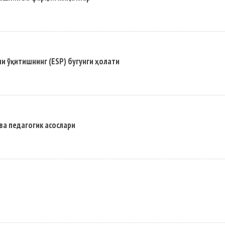
и ўқитишнинг (ESP) бугунги ҳолати
а педагогик асослари