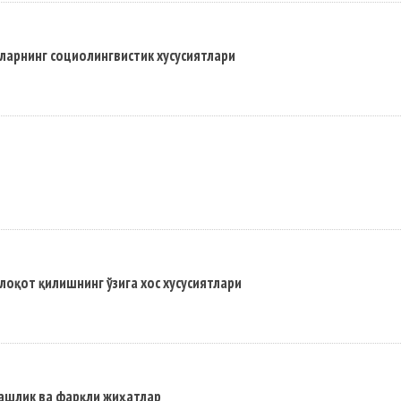
нларнинг социолингвистик хусусиятлари
оқот қилишнинг ўзига хос хусусиятлари
ашлик ва фарқли жиҳатлар