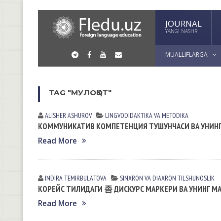
JOURNAL
YANGI NASHR
MUALLIFLARGA
TAG "МУЛОҚОТ"
ALISHER ASHUROV
LINGVODIDАKTIKА VА METODIKА
КОММУНИКАТИВ КОМПЕТЕНЦИЯ ТУШУНЧАСИ ВА УНИНГ
Read More
INDIRA TEMIRBULАTOVА
SINXRON VА DIАXRON TILSHUNOSLIK
КОРЕЙС ТИЛИДАГИ 좀 ДИСКУРС МАРКЕРИ ВА УНИНГ М
Read More