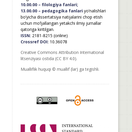
10.00.00 – filologiya fanlari;
13.00.00 – pedagogika fanlari
yo’nalishlari
bo’yicha dissertatsiya natijalarini chop etish
uchun mo’ljallangan yetakchi ilmiy jurnallar
qatoriga kiritilgan.
ISSN:
2181-8215 (online)
Crossref DOI:
10.36078
Creative Commons Attribution International
litsenziyasi ostida (CC BY 4.0).
Mualliflik huquqi © muallif (lar) ga tegishli.