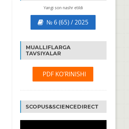
Yangi son nashr etildi
№ 6 (65) / 2025
MUALLIFLARGA
TAVSIYALAR
PDF KO’RINISHI
SCOPUS&SCIENCEDIRECT
Video
Pleyer