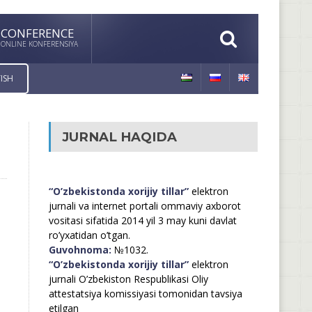
CONFERENCE
ONLINE KONFERENSIYA
ISH
JURNAL HAQIDA
“O’zbekistonda xorijiy tillar”
elektron
jurnali va internet portali ommaviy axborot
vositasi sifatida 2014 yil 3 may kuni davlat
ro’yxatidan o’tgan.
Guvohnoma:
№1032.
“O’zbekistonda xorijiy tillar”
elektron
jurnali O’zbekiston Respublikasi Oliy
attestatsiya komissiyasi tomonidan tavsiya
etilgan