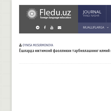
JOURNAL
YANGI NASHR
MUALLIFLARGA
OYNISA MUSURMONOVА
Ёшларда ижтимоий фаолликни тарбиялашнинг илмий в