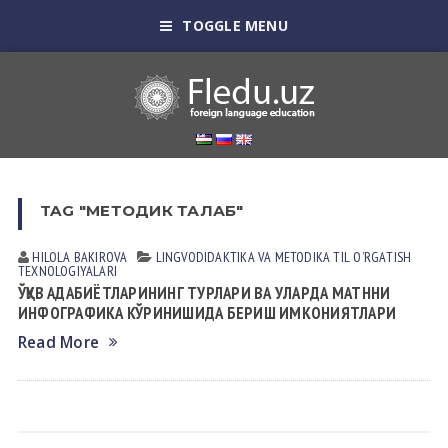
TOGGLE MENU
TAG "МЕТОДИК ТАЛАБ"
HILOLA BАKIROVА
LINGVODIDАKTIKА VА METODIKА
TIL OʼRGАTISH
TEXNOLOGIYALАRI
ЎҚУВ АДАБИЁТЛАРИНИНГ ТУРЛАРИ ВА УЛАРДА МАТННИ
ИНФОГРАФИКА КЎРИНИШИДА БЕРИШ ИМКОНИЯТЛАРИ
Read More