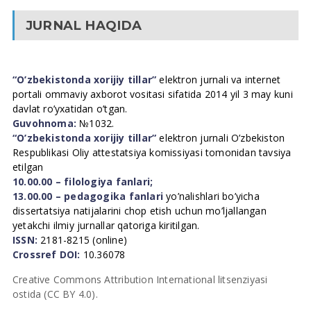
JURNAL HAQIDA
“O’zbekistonda xorijiy tillar”
elektron jurnali va internet
portali ommaviy axborot vositasi sifatida 2014 yil 3 may kuni
davlat ro’yxatidan o’tgan.
Guvohnoma:
№1032.
“O’zbekistonda xorijiy tillar”
elektron jurnali O’zbekiston
Respublikasi Oliy attestatsiya komissiyasi tomonidan tavsiya
etilgan
10.00.00 – filologiya fanlari;
13.00.00 – pedagogika fanlari
yo’nalishlari bo’yicha
dissertatsiya natijalarini chop etish uchun mo’ljallangan
yetakchi ilmiy jurnallar qatoriga kiritilgan.
ISSN:
2181-8215 (online)
Crossref DOI:
10.36078
Creative Commons Attribution International litsenziyasi
ostida (CC BY 4.0).