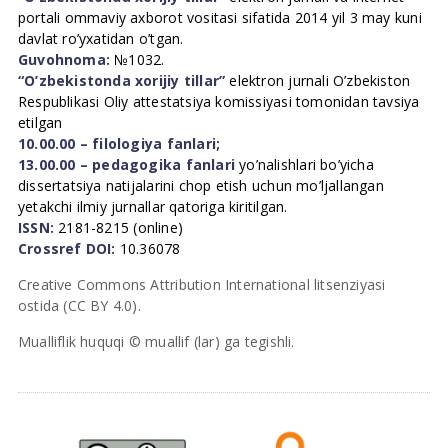
portali ommaviy axborot vositasi sifatida 2014 yil 3 may kuni
davlat ro’yxatidan o’tgan.
Guvohnoma:
№1032.
“O’zbekistonda xorijiy tillar”
elektron jurnali O’zbekiston
Respublikasi Oliy attestatsiya komissiyasi tomonidan tavsiya
etilgan
10.00.00 – filologiya fanlari;
13.00.00 – pedagogika fanlari
yo’nalishlari bo’yicha
dissertatsiya natijalarini chop etish uchun mo’ljallangan
yetakchi ilmiy jurnallar qatoriga kiritilgan.
ISSN:
2181-8215 (online)
Crossref DOI:
10.36078
Creative Commons Attribution International litsenziyasi
ostida (CC BY 4.0).
Mualliflik huquqi © muallif (lar) ga tegishli.