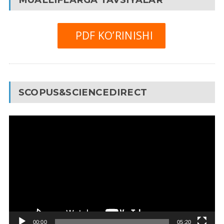
PDF KO’RINISHI
SCOPUS&SCIENCEDIRECT
Video
Pleyer
00:00
05:20