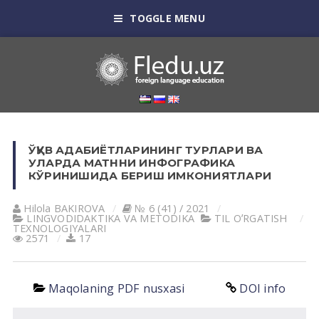
TOGGLE MENU
ЎҚУВ АДАБИЁТЛАРИНИНГ ТУРЛАРИ ВА
УЛАРДА МАТННИ ИНФОГРАФИКА
КЎРИНИШИДА БЕРИШ ИМКОНИЯТЛАРИ
Hilola BАKIROVА
№ 6 (41) / 2021
LINGVODIDАKTIKА VА METODIKА
TIL OʼRGАTISH
TEXNOLOGIYALАRI
2571
17
Maqolaning PDF nusxasi
DOI info