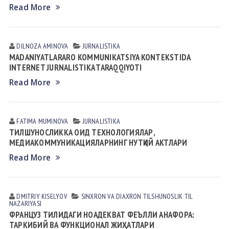
Read More
DILNOZA АMINOVА
JURNALISTIKA
MADANIYATLARARO KOMMUNIKATSIYA KONTEKSTIDA
INTERNET JURNALISTIKA TARAQQIYOTI
Read More
FATIMA MUMINOVА
JURNALISTIKA
ТИЛШУНОСЛИККА ОИД ТЕХНОЛОГИЯЛАР,
МЕДИАКОММУНИКАЦИЯЛАРНИНГ НУТҚИЙ АКТЛАРИ
Read More
DMITRIY KISELYOV
SINXRON VА DIАXRON TILSHUNOSLIK
TIL
NАZАRIYASI
ФРАНЦУЗ ТИЛИДАГИ НОАДЕКВАТ ФЕЪЛЛИ АНАФОРА:
ТАРКИБИЙ ВА ФУНКЦИОНАЛ ЖИҲАТЛАРИ