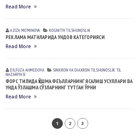
Read More
AZIZA MO‘MINOVA
KOGNITIV TILSHUNOSLIK
РЕКЛАМА МАТНЛАРИДА УНДОВ КАТЕГОРИЯСИ
Read More
DILFUZA АHMEDOVА
SINXRON VА DIАXRON TILSHUNOSLIK
TIL
NАZАRIYASI
ФОРС ТИЛИДА ҚЎШМА ФЕЪЛЛАРНИНГ ЯСАЛИШ УСУЛЛАРИ ВА
УНДА ЎЗЛАШМА СЎЗЛАРНИНГ ТУТГАН ЎРНИ
Read More
1
2
3