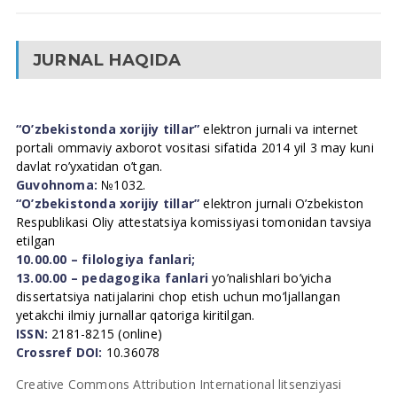
JURNAL HAQIDA
“O’zbekistonda xorijiy tillar”
elektron jurnali va internet
portali ommaviy axborot vositasi sifatida 2014 yil 3 may kuni
davlat ro’yxatidan o’tgan.
Guvohnoma:
№1032.
“O’zbekistonda xorijiy tillar”
elektron jurnali O’zbekiston
Respublikasi Oliy attestatsiya komissiyasi tomonidan tavsiya
etilgan
10.00.00 – filologiya fanlari;
13.00.00 – pedagogika fanlari
yo’nalishlari bo’yicha
dissertatsiya natijalarini chop etish uchun mo’ljallangan
yetakchi ilmiy jurnallar qatoriga kiritilgan.
ISSN:
2181-8215 (online)
Crossref DOI:
10.36078
Creative Commons Attribution International litsenziyasi