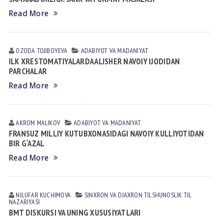
Read More
OZODA TOJIBOYEVA
АDАBIYOT VА MАDАNIYAT
ILK XRESTOMATIYALARDA ALISHER NAVOIY IJODIDAN
PARCHALAR
Read More
AKROM MALIKOV
АDАBIYOT VА MАDАNIYAT
FRANSUZ MILLIY KUTUBXONASIDAGI NAVOIY KULLIYOTIDAN
BIR G‘AZAL
Read More
NILUFAR KUCHIMOVA
SINXRON VА DIАXRON TILSHUNOSLIK
TIL
NАZАRIYASI
BMT DISKURSI VA UNING XUSUSIYATLARI