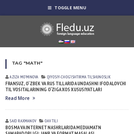
TOGGLE MENU
TAG "МАТН"
AZIZA MO‘MINOVA
QIYOSIY-CHOG‘ISHTIRMA TILSHUNOSLIK
FRANSUZ, O‘ZBEK VA RUS TILLARIDA UNDASHNI IFODALOVCHI
TIL VOSITALARINING O‘ZIGA XOS XUSUSIYATLARI
Read More
SAID RAXMANOV
OAV TILI
BOSMA VA INTERNET NASHRLARIDA MEDIAMATN
SAMARADORLIGI: JANR VA FORMAT MASALASI