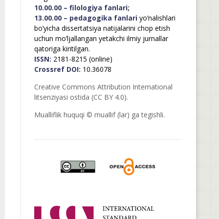
10.00.00 – filologiya fanlari;
13.00.00 – pedagogika fanlari
yo’nalishlari
bo’yicha dissertatsiya natijalarini chop etish
uchun mo’ljallangan yetakchi ilmiy jurnallar
qatoriga kiritilgan.
ISSN:
2181-8215 (online)
Crossref DOI:
10.36078
Creative Commons Attribution International
litsenziyasi ostida (CC BY 4.0).
Mualliflik huquqi © muallif (lar) ga tegishli.