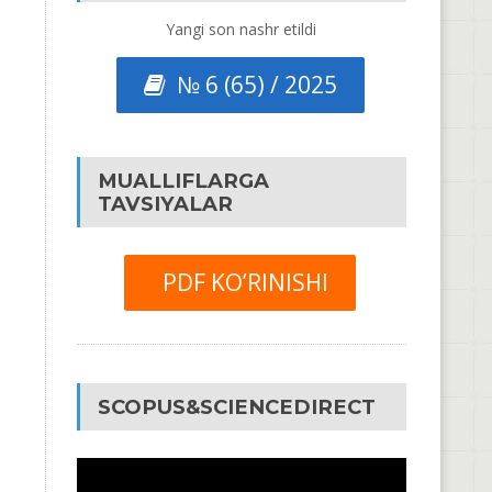
Yangi son nashr etildi
№ 6 (65) / 2025
MUALLIFLARGA
TAVSIYALAR
PDF KO’RINISHI
SCOPUS&SCIENCEDIRECT
Video
Pleyer