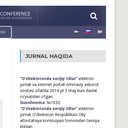
CONFERENCE
ONLINE KONFERENSIYA
ISH
JURNAL HAQIDA
“O’zbekistonda xorijiy tillar”
elektron
jurnali va internet portali ommaviy axborot
vositasi sifatida 2014 yil 3 may kuni davlat
ro’yxatidan o’tgan.
Guvohnoma:
№1032.
“O’zbekistonda xorijiy tillar”
elektron
jurnali O’zbekiston Respublikasi Oliy
attestatsiya komissiyasi tomonidan tavsiya
etilgan