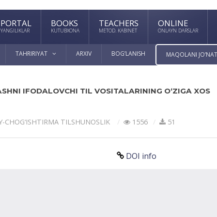
PORTAL
BOOKS
TEACHERS
ONLINE
YANGILIKLAR
KUTUBXONA
METOD. KABINET
ONLAYN DARSLAR
TAHRIRIYAT
ARXIV
BOG’LANISH
MAQOLANI JO’NAT
ASHNI IFODALOVCHI TIL VOSITALARINING O‘ZIGA XOS
Y-CHOG‘ISHTIRMA TILSHUNOSLIK
1556
51
DOI info