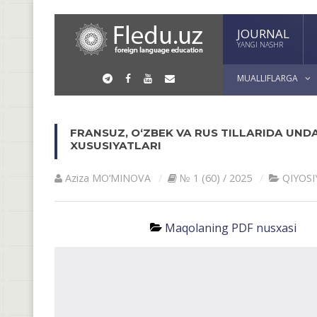
JOURNAL
YANGI NASHR
MUALLIFLARGA
FRANSUZ, O‘ZBEK VA RUS TILLARIDA UND
XUSUSIYATLARI
Aziza MO‘MINOVA
№ 1 (60) / 2025
QIYOSI
Maqolaning PDF nusxasi