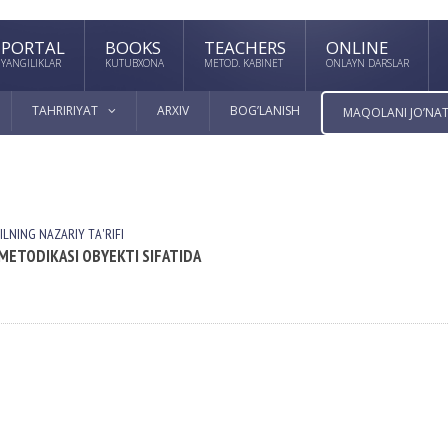
PORTAL
BOOKS
TEACHERS
ONLINE
YANGILIKLAR
KUTUBXONA
METOD. KABINET
ONLAYN DARSLAR
TAHRIRIYAT
ARXIV
BOG’LANISH
MAQOLANI JO’NAT
TILNING NАZАRIY TА'RIFI
 METODIKASI OBYEKTI SIFATIDA