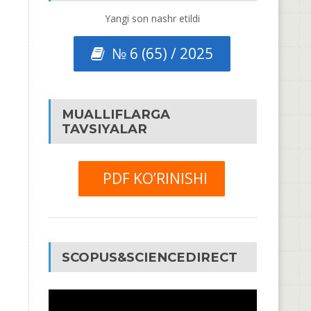
Yangi son nashr etildi
№ 6 (65) / 2025
MUALLIFLARGA
TAVSIYALAR
PDF KO’RINISHI
SCOPUS&SCIENCEDIRECT
Video
Pleyer