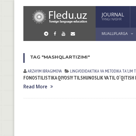
JOURNAL
YANGI NASHR
MUALLIFLARGA
TAG "MASHQLARTIZIMI"
ARZAYIM IBRAGIMOVA
LINGVODIDАKTIKА VА METODIKА
TА'LIM 
FONOSTILISTIKA QIYOSIY TILSHUNOSLIK VA TIL О‘QITISH
Read More