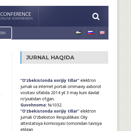
CONFERENCE
ONLINE KONFERENSIYA
ISH
JURNAL HAQIDA
“O’zbekistonda xorijiy tillar”
elektron
jurnali va internet portali ommaviy axborot
vositasi sifatida 2014 yil 3 may kuni davlat
ro’yxatidan o’tgan.
Guvohnoma:
№1032.
“O’zbekistonda xorijiy tillar”
elektron
jurnali O’zbekiston Respublikasi Oliy
attestatsiya komissiyasi tomonidan tavsiya
etilgan