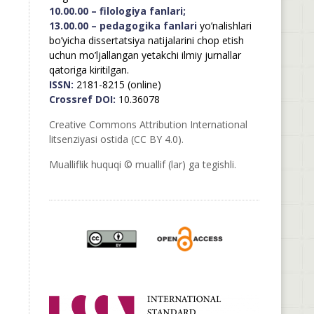
10.00.00 – filologiya fanlari;
13.00.00 – pedagogika fanlari
yo’nalishlari
bo’yicha dissertatsiya natijalarini chop etish
uchun mo’ljallangan yetakchi ilmiy jurnallar
qatoriga kiritilgan.
ISSN:
2181-8215 (online)
Crossref DOI:
10.36078
Creative Commons Attribution International
litsenziyasi ostida (CC BY 4.0).
Mualliflik huquqi © muallif (lar) ga tegishli.