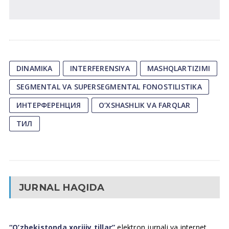
DINAMIKA
INTERFERENSIYA
MASHQLARTIZIMI
SEGMENTAL VA SUPERSEGMENTAL FONOSTILISTIKA
ИНТЕРФЕРЕНЦИЯ
О‘XSHASHLIK VA FARQLAR
ТИЛ
JURNAL HAQIDA
“O’zbekistonda xorijiy tillar”
elektron jurnali va internet