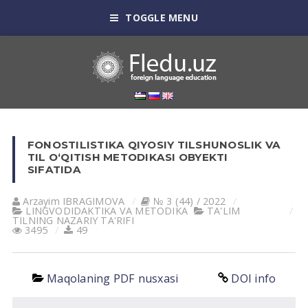
TOGGLE MENU
FONOSTILISTIKA QIYOSIY TILSHUNOSLIK VA
TIL О‘QITISH METODIKASI OBYEKTI
SIFATIDA
Arzayim IBRAGIMOVA
№ 3 (44) / 2022
LINGVODIDАKTIKА VА METODIKА
TА'LIM
TILNING NАZАRIY TА'RIFI
3495
49
Maqolaning PDF nusxasi
DOI info