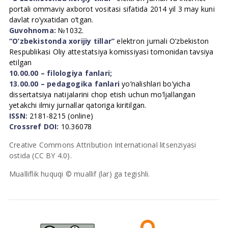
portali ommaviy axborot vositasi sifatida 2014 yil 3 may kuni
davlat ro’yxatidan o’tgan.
Guvohnoma:
№1032.
“O’zbekistonda xorijiy tillar”
elektron jurnali O’zbekiston
Respublikasi Oliy attestatsiya komissiyasi tomonidan tavsiya
etilgan
10.00.00 – filologiya fanlari;
13.00.00 – pedagogika fanlari
yo’nalishlari bo’yicha
dissertatsiya natijalarini chop etish uchun mo’ljallangan
yetakchi ilmiy jurnallar qatoriga kiritilgan.
ISSN:
2181-8215 (online)
Crossref DOI:
10.36078
Creative Commons Attribution International litsenziyasi
ostida (CC BY 4.0).
Mualliflik huquqi © muallif (lar) ga tegishli.