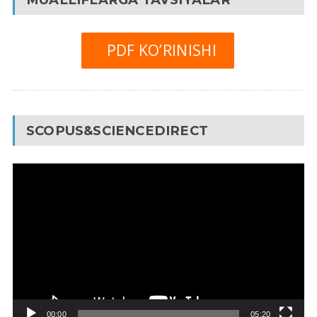
PDF KO’RINISHI
SCOPUS&SCIENCEDIRECT
Video
Pleyer
00:00
05:20