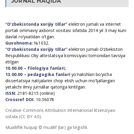
JURNAL HAQIDA
“O’zbekistonda xorijiy tillar”
elektron jurnali va internet
portali ommaviy axborot vositasi sifatida 2014 yil 3 may kuni
davlat ro’yxatidan o’tgan.
Guvohnoma:
№1032.
“O’zbekistonda xorijiy tillar”
elektron jurnali O’zbekiston
Respublikasi Oliy attestatsiya komissiyasi tomonidan tavsiya
etilgan
10.00.00 – filologiya fanlari;
13.00.00 – pedagogika fanlari
yo’nalishlari bo’yicha
dissertatsiya natijalarini chop etish uchun mo’ljallangan
yetakchi ilmiy jurnallar qatoriga kiritilgan.
ISSN:
2181-8215 (online)
Crossref DOI:
10.36078
Creative Commons Attribution International litsenziyasi
ostida (CC BY 4.0).
Mualliflik huquqi © muallif (lar) ga tegishli.