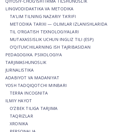
QIYOSIY-CHOG‘ISHTIRMA TILSHUNOSLIK
LINGVODIDAKTIKA VA METODIKA
TA’LIM TILNING NAZARIY TA’RIFI
METODIKA TARIXI — OLIMLAR IZLANISHLARIDA
TIL O’RGATISH TEXNOLOGIYALARI
MUTAXASSISLIK UCHUN INGLIZ TILI (ESP)
O’QITUVCHILARNING ISH TAJRIBASIDAN
PEDAGOGIKA. PSIXOLOGIYA
TARJIMASHUNOSLIK
JURNALISTIKA
ADABIYOT VA MADANIYAT
YOSH TADQIQOTCHI MINBARI
TERRA INCOGNITA
ILMIY HAYOT
O’ZBEK TILIGA TARJIMA
TAQRIZLAR
XRONIKA
PERSONALIA