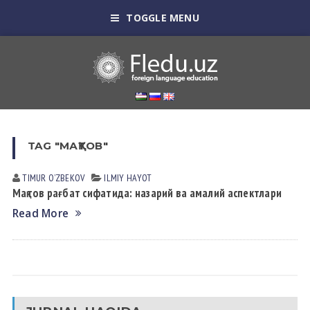
TOGGLE MENU
TAG "МАҚТОВ"
TIMUR OʼZBEKOV
ILMIY HАYOT
Мақтов рағбат сифатида: назарий ва амалий аспектлари
Read More