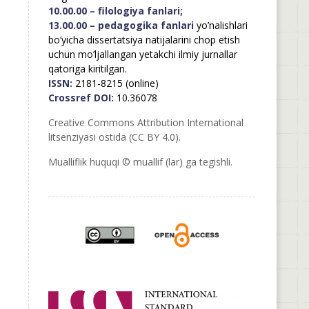
10.00.00 – filologiya fanlari;
13.00.00 – pedagogika fanlari
yo’nalishlari
bo’yicha dissertatsiya natijalarini chop etish
uchun mo’ljallangan yetakchi ilmiy jurnallar
qatoriga kiritilgan.
ISSN:
2181-8215 (online)
Crossref DOI:
10.36078
Creative Commons Attribution International
litsenziyasi ostida (CC BY 4.0).
Mualliflik huquqi © muallif (lar) ga tegishli.