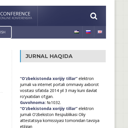
CONFERENCE
ONLINE KONFERENSIYA
ISH
JURNAL HAQIDA
“O’zbekistonda xorijiy tillar”
elektron
jurnali va internet portali ommaviy axborot
vositasi sifatida 2014 yil 3 may kuni davlat
ro’yxatidan o’tgan.
Guvohnoma:
№1032.
“O’zbekistonda xorijiy tillar”
elektron
jurnali O’zbekiston Respublikasi Oliy
attestatsiya komissiyasi tomonidan tavsiya
etilgan