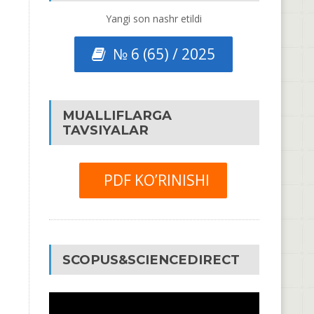
Yangi son nashr etildi
№ 6 (65) / 2025
MUALLIFLARGA
TAVSIYALAR
PDF KO’RINISHI
SCOPUS&SCIENCEDIRECT
Video
Pleyer