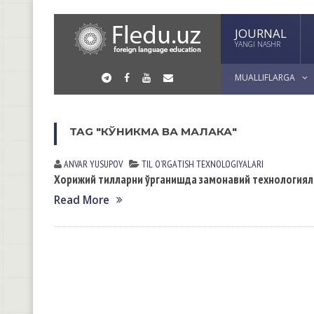
JOURNAL
YANGI NASHR
MUALLIFLARGA
TAG "КЎНИКМА ВА МАЛАКА"
ANVAR YUSUPOV
TIL OʼRGАTISH TEXNOLOGIYALАRI
Хорижий тилларни ўрганишда замонавий технологиял
Read More