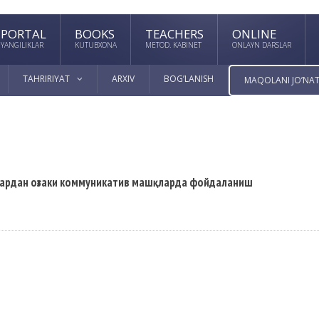
PORTAL
BOOKS
TEACHERS
ONLINE
YANGILIKLAR
KUTUBXONA
METOD. KABINET
ONLAYN DARSLAR
TAHRIRIYAT
ARXIV
BOG’LANISH
MAQOLANI JO’NAT
ардан оғзаки коммуникатив машқларда фойдаланиш