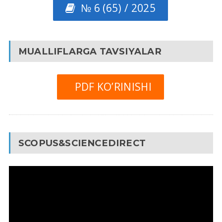
№ 6 (65) / 2025
MUALLIFLARGA TAVSIYALAR
PDF KO’RINISHI
SCOPUS&SCIENCEDIRECT
Video
Pleyer