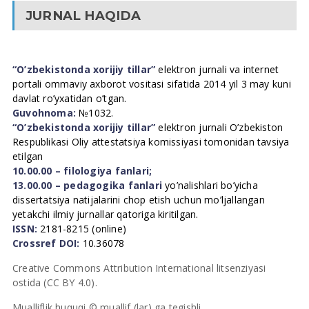
JURNAL HAQIDA
“O’zbekistonda xorijiy tillar”
elektron jurnali va internet
portali ommaviy axborot vositasi sifatida 2014 yil 3 may kuni
davlat ro’yxatidan o’tgan.
Guvohnoma:
№1032.
“O’zbekistonda xorijiy tillar”
elektron jurnali O’zbekiston
Respublikasi Oliy attestatsiya komissiyasi tomonidan tavsiya
etilgan
10.00.00 – filologiya fanlari;
13.00.00 – pedagogika fanlari
yo’nalishlari bo’yicha
dissertatsiya natijalarini chop etish uchun mo’ljallangan
yetakchi ilmiy jurnallar qatoriga kiritilgan.
ISSN:
2181-8215 (online)
Crossref DOI:
10.36078
Creative Commons Attribution International litsenziyasi
ostida (CC BY 4.0).
Mualliflik huquqi © muallif (lar) ga tegishli.